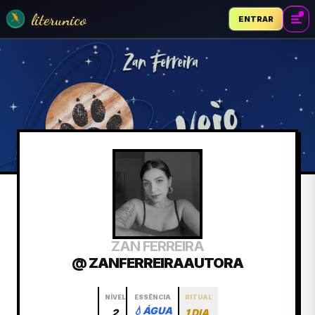
literunico
ENTRAR
ZAN FERREIRA
@ ZANFERREIRAAUTORA
NÍVEL
ESSÊNCIA
RITUAL
💧
ÁGUA
2
1 DIA