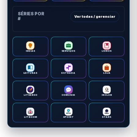
SÉRIES POR
Ver todas / gerenciar
#
IDEIAS
SERVIÇOS
LIVROS
LEITURAS
ESTRADA
LOJA
LITVERSO
COMUNIK
INCLUB
LITBOOM
4POINT
STARS