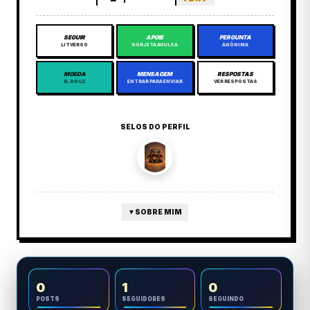
SEGUIR
APOIE
PERGUNTA
LITVERSO
GORJETA AVULSA
ANÔNIMA
MOEDA
MENSAGEM
RESPOSTAS
0,00 LC
ENTRAR PARA ENVIAR
VER RESPOSTAS
SELOS DO PERFIL
▼
SOBRE MIM
0
1
0
POSTS
SEGUIDORES
SEGUINDO