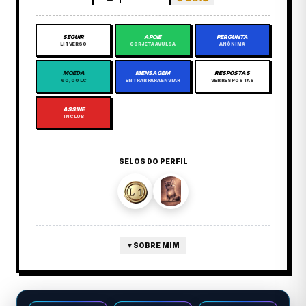
SEGUIR
APOIE
PERGUNTA
LITVERSO
GORJETA AVULSA
ANÔNIMA
MOEDA
MENSAGEM
RESPOSTAS
60,00 LC
ENTRAR PARA ENVIAR
VER RESPOSTAS
ASSINE
INCLUB
SELOS DO PERFIL
▼
SOBRE MIM