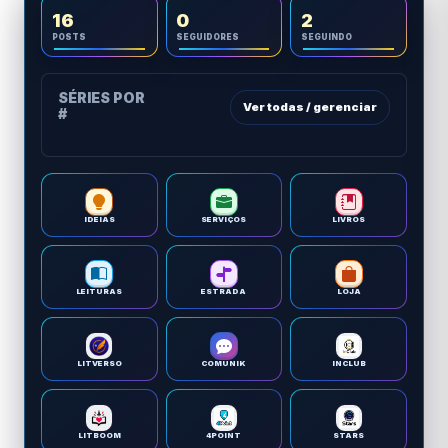
16
0
2
POSTS
SEGUIDORES
SEGUINDO
SÉRIES POR
Ver todas / gerenciar
#
IDEIAS
SERVIÇOS
LIVROS
LEITURAS
ESTRADA
LOJA
LITVERSO
COMUNIK
INCLUB
LITBOOM
4POINT
STARS