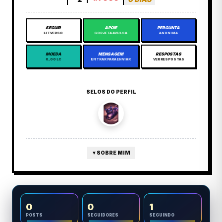
SEGUIR
APOIE
PERGUNTA
LITVERSO
GORJETA AVULSA
ANÔNIMA
MOEDA
MENSAGEM
RESPOSTAS
0,00 LC
ENTRAR PARA ENVIAR
VER RESPOSTAS
SELOS DO PERFIL
▼
SOBRE MIM
0
0
1
POSTS
SEGUIDORES
SEGUINDO