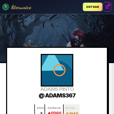
literunico
ENTRAR
ADAMS PINTO
@ ADAMS367
NÍVEL
ESSÊNCIA
RITUAL
🔥
FOGO
2
0 DIAS