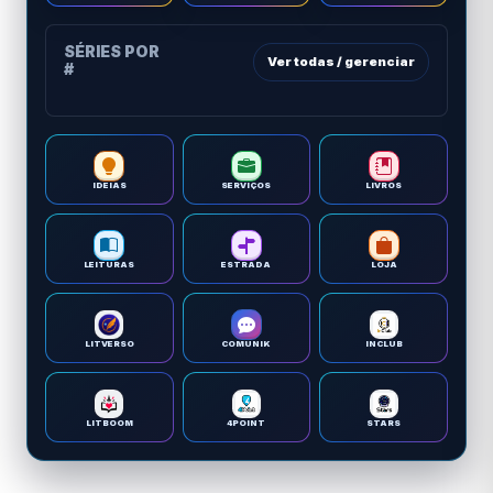
SÉRIES POR
Ver todas / gerenciar
#
IDEIAS
SERVIÇOS
LIVROS
LEITURAS
ESTRADA
LOJA
LITVERSO
COMUNIK
INCLUB
LITBOOM
4POINT
STARS