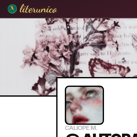
literunico
CALÍOPE M.