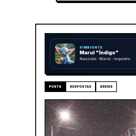
SIMBIONTE
Marul "Índigo"
Nascido · Marul · inquieto
POSTS
RESPOSTAS
SÉRIES