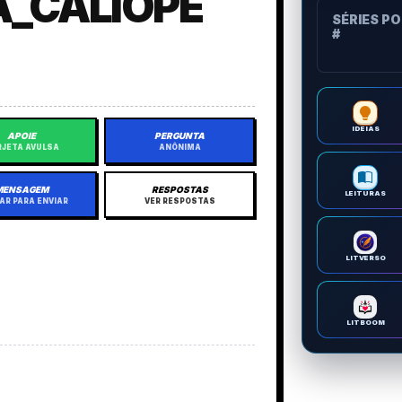
_CALIOPE
SÉRIES P
#
IDEIAS
APOIE
PERGUNTA
JETA AVULSA
ANÔNIMA
MENSAGEM
RESPOSTAS
LEITURAS
AR PARA ENVIAR
VER RESPOSTAS
LITVERSO
LITBOOM