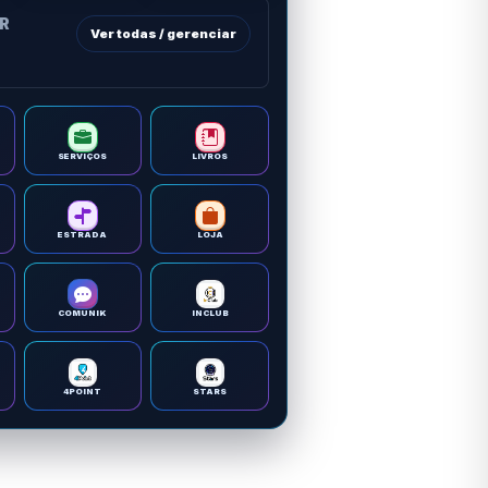
OR
Ver todas / gerenciar
SERVIÇOS
LIVROS
ESTRADA
LOJA
COMUNIK
INCLUB
4POINT
STARS