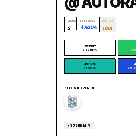
@ AUTORA
NÍVEL
ESSÊNCIA
RITUAL
💧
ÁGUA
2
1 DIA
SEGUIR
LITVERSO
GOR
MOEDA
61,00 LC
ENTR
SELOS DO PERFIL
▼
SOBRE MIM