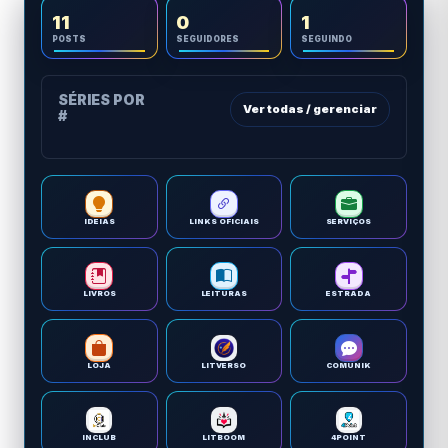
11
0
1
POSTS
SEGUIDORES
SEGUINDO
SÉRIES POR
Ver todas / gerenciar
#
IDEIAS
LINKS OFICIAIS
SERVIÇOS
LIVROS
LEITURAS
ESTRADA
LOJA
LITVERSO
COMUNIK
INCLUB
LITBOOM
4POINT