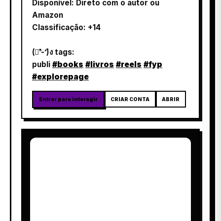
Disponível: Direto com o autor ou
Amazon
Classificação: +14
(ง︡’-‘︠)ง tags:
publi
#books
#livros
#reels
#fyp
#explorepage
Entrar para interagir
CRIAR CONTA
ABRIR