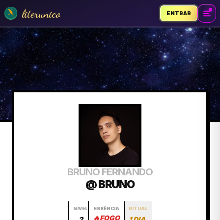
literunico
ENTRAR
BRUNO FERNANDO
@ BRUNO
NÍVEL
ESSÊNCIA
RITUAL
🔥
FOGO
2
1 DIA