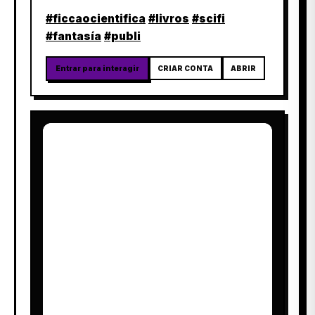
#ficcaocientifica
#livros
#scifi
#fantasía
#publi
Entrar para interagir
CRIAR CONTA
ABRIR