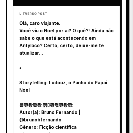
LITVERSO POST
Olá, caro viajante.
Você viu o Noel por aí? O quê?! Ainda não
sabe o que está acontecendo em
Antylaco? Certo, certo, deixe-me te
atualizar...
•
Storytelling: Ludouz, o Punho do Papai
Noel
퐅퐢퐜퐡퐚 퐭퐞́퐜퐧퐢퐜퐚:
Autor(a): Bruno Fernando |
@brunobfernando
Gênero: Ficção científica