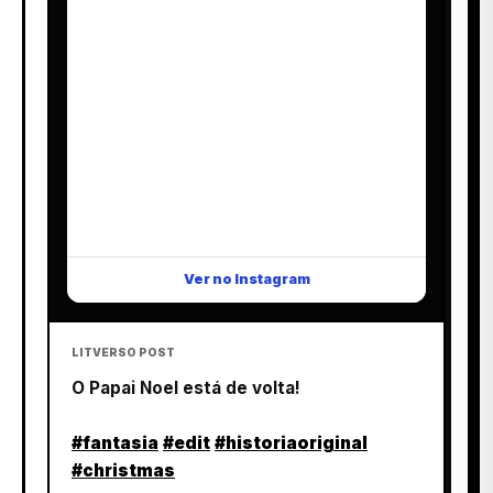
Ver no Instagram
LITVERSO POST
O Papai Noel está de volta!
#fantasia
#edit
#historiaoriginal
#christmas