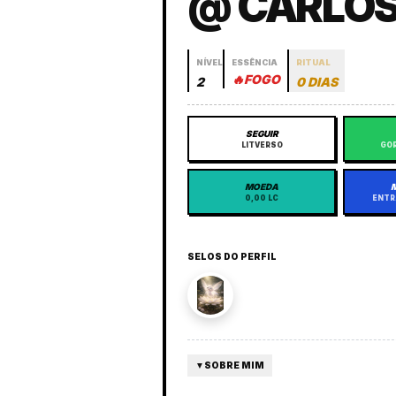
@ CARLO
NÍVEL
ESSÊNCIA
RITUAL
🔥
FOGO
2
0 DIAS
SEGUIR
LITVERSO
GOR
MOEDA
0,00 LC
ENTR
SELOS DO PERFIL
▼
SOBRE MIM