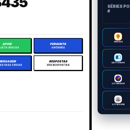
S435
SÉRIES P
#
IDEIAS
APOIE
PERGUNTA
JETA AVULSA
ANÔNIMA
MENSAGEM
RESPOSTAS
LEITURAS
AR PARA ENVIAR
VER RESPOSTAS
LITVERSO
LITBOOM