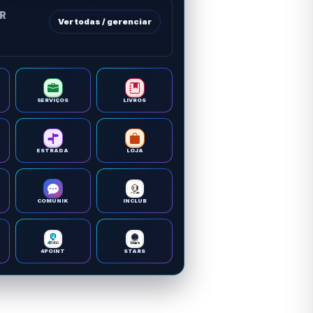
OR
Ver todas / gerenciar
SERVIÇOS
LIVROS
ESTRADA
LOJA
COMUNIK
INCLUB
4POINT
STARS