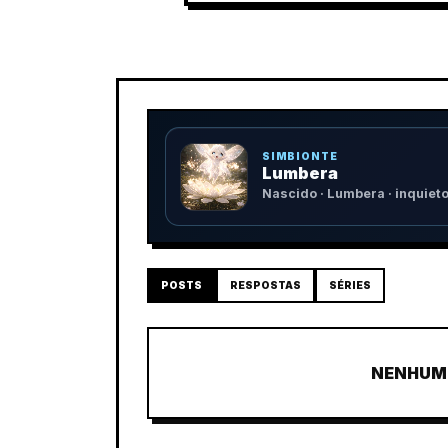
SIMBIONTE
Lumbera
Nascido · Lumbera · inquiet
POSTS
RESPOSTAS
SÉRIES
NENHUM 