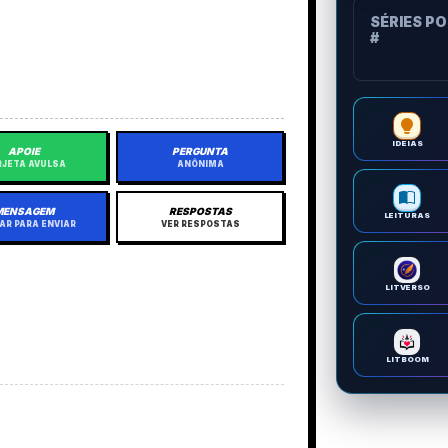
SÉRIES P
#
IDEIAS
APOIE
PERGUNTA
JETA AVULSA
ANÔNIMA
MENSAGEM
RESPOSTAS
LEITURAS
AR PARA ENVIAR
VER RESPOSTAS
LITVERSO
LITBOOM