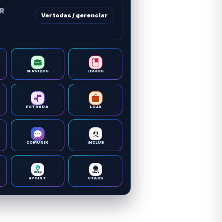
OR
Ver todas / gerenciar
SERVIÇOS
LIVROS
ESTRADA
LOJA
COMUNIK
INCLUB
4POINT
STARS