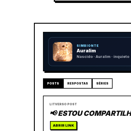
SIMBIONTE
Auralim
Nascido · Auralim · inquieto
POSTS
RESPOSTAS
SÉRIES
LITVERSO POST
📢 ESTOU COMPARTILH
ABRIR LINK