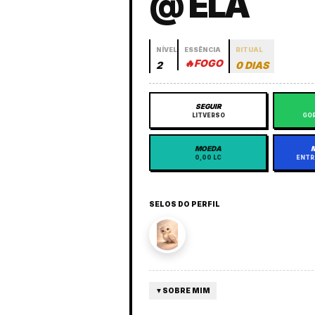
@ ELA
NÍVEL
ESSÊNCIA
RITUAL
🔥
FOGO
2
0 DIAS
SEGUIR
LITVERSO
GOR
MOEDA
0,00 LC
ENTR
SELOS DO PERFIL
▼
SOBRE MIM