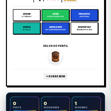
SEGUIR
APOIE
PERGUNTA
LITVERSO
GORJETA AVULSA
ANÔNIMA
MOEDA
MENSAGEM
RESPOSTAS
0,00 LC
ENTRAR PARA ENVIAR
VER RESPOSTAS
SELOS DO PERFIL
▼
SOBRE MIM
0
0
1
POSTS
SEGUIDORES
SEGUINDO