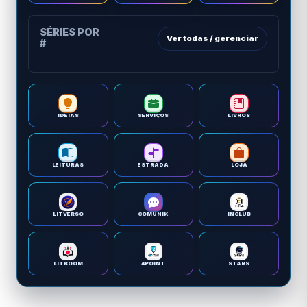
SÉRIES POR
Ver todas / gerenciar
#
IDEIAS
SERVIÇOS
LIVROS
LEITURAS
ESTRADA
LOJA
LITVERSO
COMUNIK
INCLUB
LITBOOM
4POINT
STARS