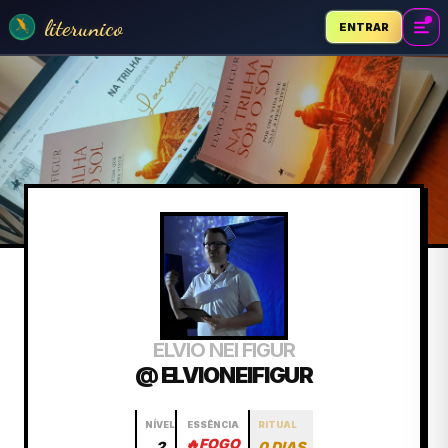
literunico
ENTRAR
ELVIO NEI FIGUR
@ ELVIONEIFIGUR
NÍVEL
ESSÊNCIA
RITUAL
🔥
FOGO
2
0 DIAS