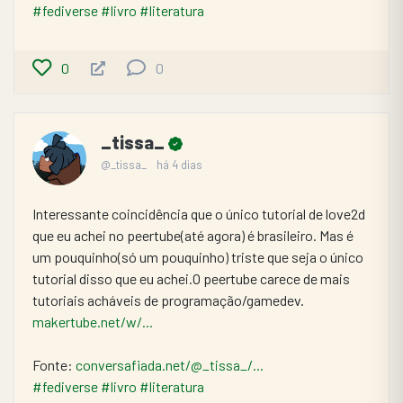
#fediverse
#livro
#literatura
0
0
_tissa_
@_tissa_
há 4 dias
Interessante coincidência que o único tutorial de love2d 
que eu achei no peertube(até agora) é brasileiro. Mas é 
um pouquinho(só um pouquinho) triste que seja o único 
tutorial disso que eu achei.O peertube carece de mais 
tutoriais acháveis de programação/gamedev. 
makertube.net/w/...
Fonte: 
conversafiada.net/@_tissa_/...
#fediverse
#livro
#literatura