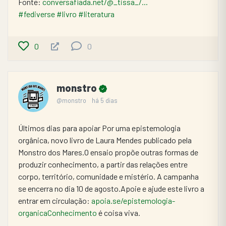
Fonte: 
conversafiada.net/@_tissa_/...
#fediverse
#livro
#literatura
0
0
monstro
@monstro
há 5 dias
Últimos dias para apoiar Por uma epistemologia 
orgânica, novo livro de Laura Mendes publicado pela 
Monstro dos Mares.O ensaio propõe outras formas de 
produzir conhecimento, a partir das relações entre 
corpo, território, comunidade e mistério. A campanha 
se encerra no dia 10 de agosto.Apoie e ajude este livro a 
entrar em circulação: 
apoia.se/epistemologia-
organicaConhecimento
 é coisa viva.