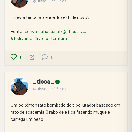
@_tissa_
há 5 dias
E devia tentar aprender love2D de novo?
Fonte: 
conversafiada.net/@_tissa_/...
#fediverse
#livro
#literatura
0
0
_tissa_
@_tissa_
há 5 dias
Um pokémon rato bombado do tipo lutador baseado em 
rato de academia.O rabo dele fica fazendo muque e 
carrega um peso.