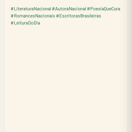
#LiteraturaNacional
#AutoraNacional
#PoesiaQueCura
#RomancesNacionais
#EscritorasBrasileiras
#LeituraDoDia