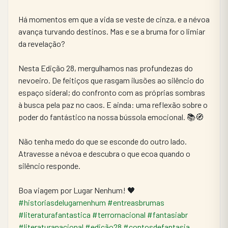
Há momentos em que a vida se veste de cinza, e a névoa 
avança turvando destinos. Mas e se a bruma for o limiar 
da revelação?
Nesta Edição 28, mergulhamos nas profundezas do 
nevoeiro. De feitiços que rasgam ilusões ao silêncio do 
espaço sideral; do confronto com as próprias sombras 
à busca pela paz no caos. E ainda: uma reflexão sobre o 
poder do fantástico na nossa bússola emocional. 📚🧭
Não tenha medo do que se esconde do outro lado. 
Atravesse a névoa e descubra o que ecoa quando o 
silêncio responde.
Boa viagem por Lugar Nenhum! 🖤
#historiasdelugarnenhum
#entreasbrumas
#literaturafantastica
#terrornacional
#fantasiabr
#literaturanacional
#edição28
#contosdefantasia