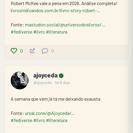
Robert McKee vale a pena em 2026. Análise completa! 
livrosindicandos.com.br/livro-story-robert-...
Fonte: 
mastodon.social/@universodoslivros/...
#fediverse
#livro
#literatura
0
0
ajoyceda
@ajoyceda
há 6 dias
A semana que vem já tá me deixando exausta
Fonte: 
ursal.zone/@Ajoyceda/...
#fediverse
#livro
#literatura