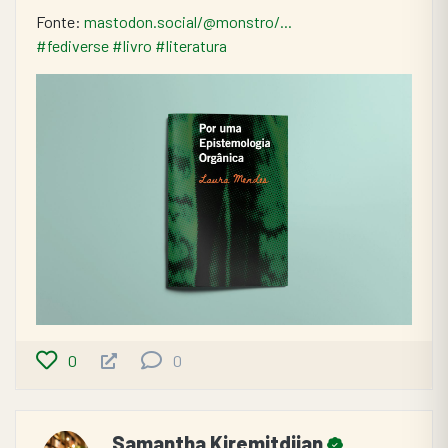
Fonte: 
mastodon.social/@monstro/...
#fediverse
#livro
#literatura
0
0
Samantha Kiremitdjian