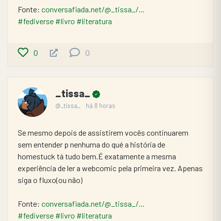
Fonte: 
conversafiada.net/@_tissa_/...
#fediverse
#livro
#literatura
0
0
_tissa_
@_tissa_
há 8 horas
Se mesmo depois de assistirem vocês continuarem 
sem entender p nenhuma do qué a história de 
homestuck tá tudo bem.É exatamente a mesma 
experiência de ler a webcomic pela primeira vez. Apenas 
siga o fluxo(ou não)
Fonte: 
conversafiada.net/@_tissa_/...
#fediverse
#livro
#literatura