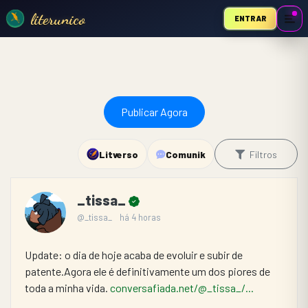
literunico
ENTRAR
Publicar Agora
Litverso
Comunik
Filtros
_tissa_
@_tissa_
há 4 horas
Update: o dia de hoje acaba de evoluir e subir de 
patente.Agora ele é definitivamente um dos piores de 
toda a minha vida. 
conversafiada.net/@_tissa_/...