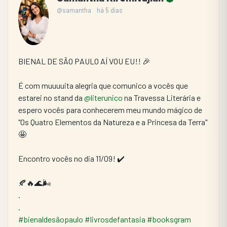
@samantha
há 5 dias
BIENAL DE SÃO PAULO AÍ VOU EU!! 🎉
É com muuuuita alegria que comunico a vocês que 
estarei no stand da 
@literunico
 na Travessa Literária e 
espero vocês para conhecerem meu mundo mágico de 
"Os Quatro Elementos da Natureza e a Princesa da Terra" 
🤩
Encontro vocês no dia 11/09! ✔️
🍂🔥🌊🌬
.
.
#bienaldesãopaulo
#livrosdefantasia
#booksgram