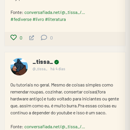
Fonte: 
conversafiada.net/@_tissa_/...
#fediverse
#livro
#literatura
0
0
_tissa_
@_tissa_
há 4 dias
Ou tutoriais no geral. Mesmo de coisas simples como 
remendar roupas, cozinhar, consertar coisas(fora 
hardware antigo) e tudo voltado para iniciantes ou gente 
que, assim como eu, é muito burra.Pra essas coisas eu 
continuo a depender do youtube e isso é um saco.
Fonte: 
conversafiada.net/@_tissa_/...