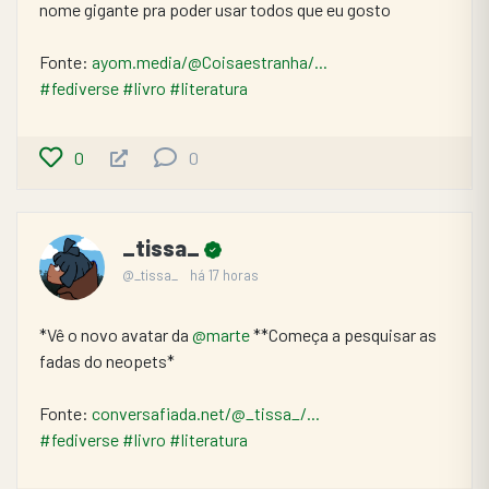
nome gigante pra poder usar todos que eu gosto
Fonte: 
ayom.media/@Coisaestranha/...
#fediverse
#livro
#literatura
0
0
_tissa_
@_tissa_
há 17 horas
*Vê o novo avatar da 
@marte
 **Começa a pesquisar as 
fadas do neopets*
Fonte: 
conversafiada.net/@_tissa_/...
#fediverse
#livro
#literatura