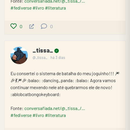
Fonte: 
conversafiada.net/@_tissa_/...
#fediverse
#livro
#literatura
0
0
_tissa_
@_tissa_
há 3 dias
Eu consertei o sistema de batalha do meu joguinho!!! 🎆
🎉💃🎆🎉:balao: :dancing_panda: :balao: Agora vamos 
continuar mexendo nele até quebrarmos ele de novo! 
:ablobcatbongokeyboard:
Fonte: 
conversafiada.net/@_tissa_/...
#fediverse
#livro
#literatura