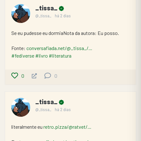
_tissa_
@_tissa_
há 2 dias
Se eu pudesse eu dormiaNota da autora: Eu posso.
Fonte: 
conversafiada.net/@_tissa_/...
#fediverse
#livro
#literatura
0
0
_tissa_
@_tissa_
há 2 dias
literalmente eu 
retro.pizza/@ratvet/...