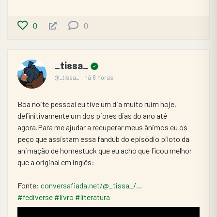
0
0
_tissa_
@_tissa_
há 8 horas
Boa noite pessoal eu tive um dia muito ruim hoje, 
definitivamente um dos piores dias do ano até 
agora.Para me ajudar a recuperar meus ânimos eu os 
peço que assistam essa fandub do episódio piloto da 
animação de homestuck que eu acho que ficou melhor 
que a original em inglês: 
Fonte: 
conversafiada.net/@_tissa_/...
#fediverse
#livro
#literatura