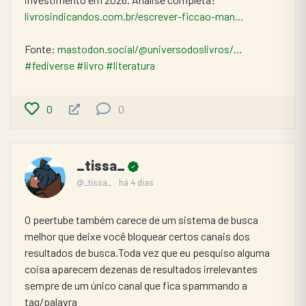
livrosindicandos.com.br/escrever-ficcao-man...
Fonte: 
mastodon.social/@universodoslivros/...
#fediverse
#livro
#literatura
0
0
_tissa_
@_tissa_
há 4 dias
O peertube também carece de um sistema de busca 
melhor que deixe você bloquear certos canais dos 
resultados de busca.Toda vez que eu pesquiso alguma 
coisa aparecem dezenas de resultados irrelevantes 
sempre de um único canal que fica spammando a 
tag/palavra