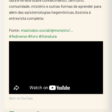
obra e reflete sobre conhecimento, território, 
comunidade, mistério e outras formas de aprender para 
além das epistemologias hegemônicas.Assista à 
entrevista completa: 
Fonte: 
mastodon.social/@monstro/...
#fediverse
#livro
#literatura
Abrir no YouTube