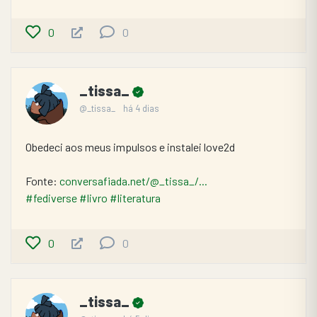
0
0
_tissa_
@_tissa_
há 4 dias
Obedeci aos meus impulsos e instalei love2d
Fonte: 
conversafiada.net/@_tissa_/...
#fediverse
#livro
#literatura
0
0
_tissa_