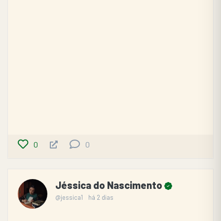
0
0
Jéssica do Nascimento
@jessica1
há 2 dias