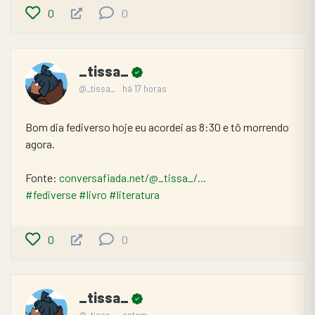
0
0
_tissa_
@_tissa_
há 17 horas
Bom dia fediverso hoje eu acordei as 8:30 e tô morrendo 
agora.
Fonte: 
conversafiada.net/@_tissa_/...
#fediverse
#livro
#literatura
0
0
_tissa_
@_tissa_
ontem