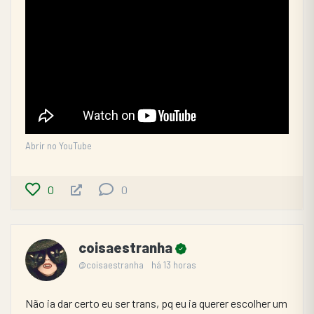
Abrir no YouTube
0
0
coisaestranha
@coisaestranha
há 13 horas
Não ia dar certo eu ser trans, pq eu ia querer escolher um 