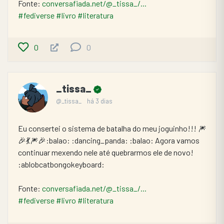
Fonte: 
conversafiada.net/@_tissa_/...
#fediverse
#livro
#literatura
0
0
_tissa_
@_tissa_
há 3 dias
Eu consertei o sistema de batalha do meu joguinho!!! 🎆
🎉💃🎆🎉:balao: :dancing_panda: :balao: Agora vamos 
continuar mexendo nele até quebrarmos ele de novo! 
:ablobcatbongokeyboard:
Fonte: 
conversafiada.net/@_tissa_/...
#fediverse
#livro
#literatura