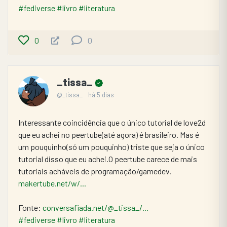
#fediverse
#livro
#literatura
0
0
_tissa_
@_tissa_
há 5 dias
Interessante coincidência que o único tutorial de love2d 
que eu achei no peertube(até agora) é brasileiro. Mas é 
um pouquinho(só um pouquinho) triste que seja o único 
tutorial disso que eu achei.O peertube carece de mais 
tutoriais acháveis de programação/gamedev. 
makertube.net/w/...
Fonte: 
conversafiada.net/@_tissa_/...
#fediverse
#livro
#literatura