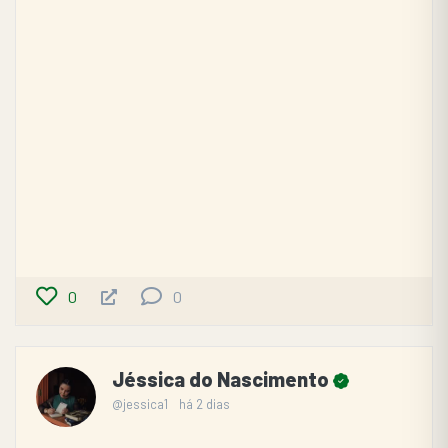
0
0
Jéssica do Nascimento
@jessica1
há 2 dias