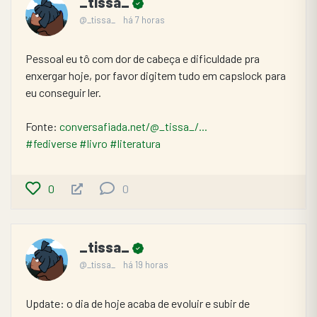
_tissa_
@_tissa_
há 7 horas
Pessoal eu tô com dor de cabeça e dificuldade pra 
enxergar hoje, por favor digitem tudo em capslock para 
eu conseguir ler.
Fonte: 
conversafiada.net/@_tissa_/...
#fediverse
#livro
#literatura
0
0
_tissa_
@_tissa_
há 19 horas
Update: o dia de hoje acaba de evoluir e subir de 