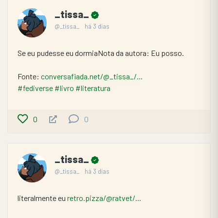
_tissa_
@_tissa_
há 3 dias
Se eu pudesse eu dormiaNota da autora: Eu posso.
Fonte: 
conversafiada.net/@_tissa_/...
#fediverse
#livro
#literatura
0
0
_tissa_
@_tissa_
há 3 dias
literalmente eu 
retro.pizza/@ratvet/...