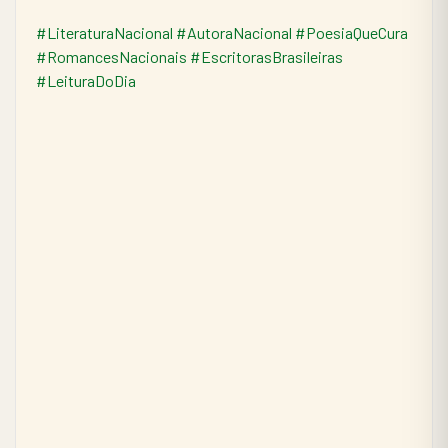
#LiteraturaNacional
#AutoraNacional
#PoesiaQueCura
#RomancesNacionais
#EscritorasBrasileiras
#LeituraDoDia