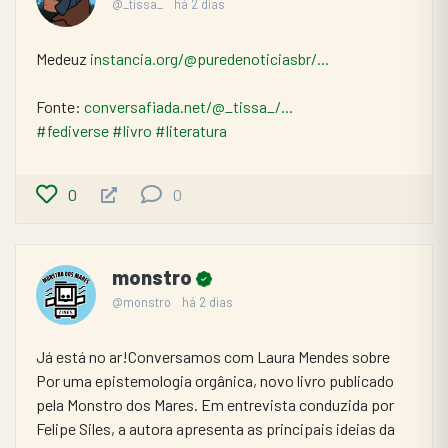
@_tissa_
há 2 dias
Medeuz 
instancia.org/@puredenoticiasbr/...
Fonte: 
conversafiada.net/@_tissa_/...
#fediverse
#livro
#literatura
0
0
monstro
@monstro
há 2 dias
Já está no ar!Conversamos com Laura Mendes sobre 
Por uma epistemologia orgânica, novo livro publicado 
pela Monstro dos Mares. Em entrevista conduzida por 
Felipe Siles, a autora apresenta as principais ideias da 