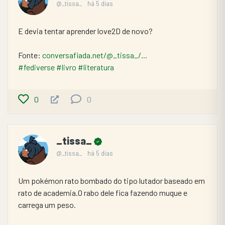
@_tissa_
há 5 dias
E devia tentar aprender love2D de novo?
Fonte: 
conversafiada.net/@_tissa_/...
#fediverse
#livro
#literatura
0
0
_tissa_
@_tissa_
há 5 dias
Um pokémon rato bombado do tipo lutador baseado em 
rato de academia.O rabo dele fica fazendo muque e 
carrega um peso.