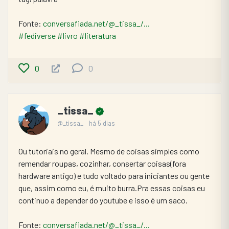
Fonte: 
conversafiada.net/@_tissa_/...
#fediverse
#livro
#literatura
0
0
_tissa_
@_tissa_
há 5 dias
Ou tutoriais no geral. Mesmo de coisas simples como 
remendar roupas, cozinhar, consertar coisas(fora 
hardware antigo) e tudo voltado para iniciantes ou gente 
que, assim como eu, é muito burra.Pra essas coisas eu 
continuo a depender do youtube e isso é um saco.
Fonte: 
conversafiada.net/@_tissa_/...