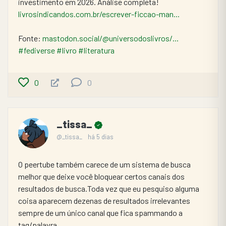
investimento em 2026. Análise completa! 
livrosindicandos.com.br/escrever-ficcao-man...
Fonte: 
mastodon.social/@universodoslivros/...
#fediverse
#livro
#literatura
0
0
_tissa_
@_tissa_
há 5 dias
O peertube também carece de um sistema de busca 
melhor que deixe você bloquear certos canais dos 
resultados de busca.Toda vez que eu pesquiso alguma 
coisa aparecem dezenas de resultados irrelevantes 
sempre de um único canal que fica spammando a 
tag/palavra