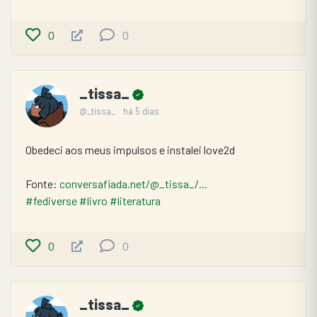
0
0
_tissa_
@_tissa_
há 5 dias
Obedeci aos meus impulsos e instalei love2d
Fonte: 
conversafiada.net/@_tissa_/...
#fediverse
#livro
#literatura
0
0
_tissa_