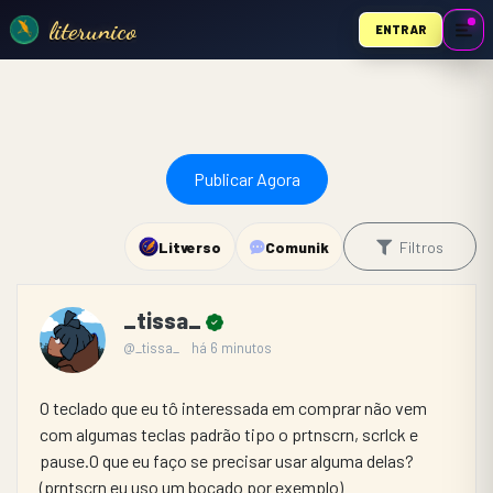
literunico
ENTRAR
Publicar Agora
Litverso
Comunik
Filtros
_tissa_
@_tissa_
há 6 minutos
O teclado que eu tô interessada em comprar não vem 
com algumas teclas padrão tipo o prtnscrn, scrlck e 
pause.O que eu faço se precisar usar alguma delas?
(prntscrn eu uso um bocado por exemplo)