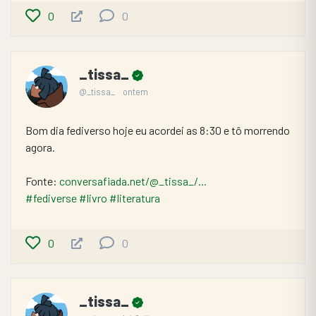
0
0
_tissa_
@_tissa_
ontem
Bom dia fediverso hoje eu acordei as 8:30 e tô morrendo 
agora.
Fonte: 
conversafiada.net/@_tissa_/...
#fediverse
#livro
#literatura
0
0
_tissa_