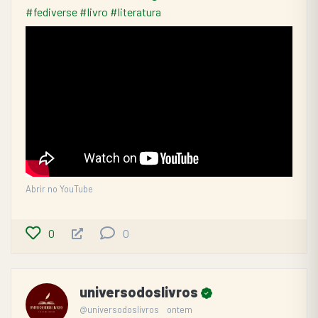
#fediverse
#livro
#literatura
Abrir no YouTube
0
0
universodoslivros
@universodoslivros
ontem