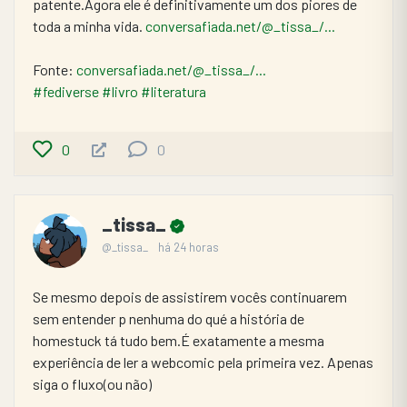
patente.Agora ele é definitivamente um dos piores de 
toda a minha vida. 
conversafiada.net/@_tissa_/...
Fonte: 
conversafiada.net/@_tissa_/...
#fediverse
#livro
#literatura
0
0
_tissa_
@_tissa_
há 24 horas
Se mesmo depois de assistirem vocês continuarem 
sem entender p nenhuma do qué a história de 
homestuck tá tudo bem.É exatamente a mesma 
experiência de ler a webcomic pela primeira vez. Apenas 
siga o fluxo(ou não)