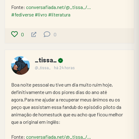
Fonte: 
conversafiada.net/@_tissa_/...
#fediverse
#livro
#literatura
0
0
_tissa_
@_tissa_
há 24 horas
Boa noite pessoal eu tive um dia muito ruim hoje, 
definitivamente um dos piores dias do ano até 
agora.Para me ajudar a recuperar meus ânimos eu os 
peço que assistam essa fandub do episódio piloto da 
animação de homestuck que eu acho que ficou melhor 
que a original em inglês: 
Fonte: 
conversafiada.net/@_tissa_/...