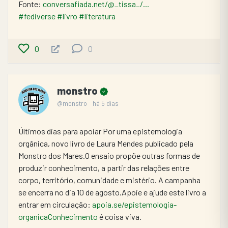
Fonte: 
conversafiada.net/@_tissa_/...
#fediverse
#livro
#literatura
0
0
monstro
@monstro
há 5 dias
Últimos dias para apoiar Por uma epistemologia 
orgânica, novo livro de Laura Mendes publicado pela 
Monstro dos Mares.O ensaio propõe outras formas de 
produzir conhecimento, a partir das relações entre 
corpo, território, comunidade e mistério. A campanha 
se encerra no dia 10 de agosto.Apoie e ajude este livro a 
entrar em circulação: 
apoia.se/epistemologia-
organicaConhecimento
 é coisa viva.