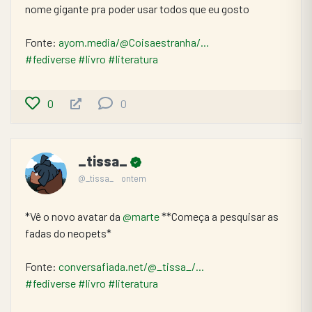
nome gigante pra poder usar todos que eu gosto
Fonte: 
ayom.media/@Coisaestranha/...
#fediverse
#livro
#literatura
0
0
_tissa_
@_tissa_
ontem
*Vê o novo avatar da 
@marte
 **Começa a pesquisar as 
fadas do neopets*
Fonte: 
conversafiada.net/@_tissa_/...
#fediverse
#livro
#literatura