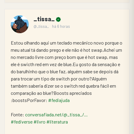
_tissa_
@_tissa_
há 6 horas
Estou olhando aqui um teclado mecânico novo porque o 
meu atual tá dando prego e ele não é hot swap.Achei um 
no mercado livre com preço bom que é hot swap, mas 
ele é swicth red em vez de blue.Eu gosto da sensação e 
do barulhinho que o blue faz, alguém sabe se depois dá 
para trocar um tipo de switch por outro?Alguém 
também saberia dizer se o switch red quebra fácil em 
comparação ao blue?Boosts apreciados 
:boostsPorFavor: 
#fediajuda
Fonte: 
conversafiada.net/@_tissa_/...
#fediverse
#livro
#literatura