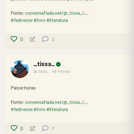
Fonte: 
conversafiada.net/@_tissa_/...
#fediverse
#livro
#literatura
0
0
_tissa_
@_tissa_
há 4 horas
Passe horas
Fonte: 
conversafiada.net/@_tissa_/...
#fediverse
#livro
#literatura
0
0