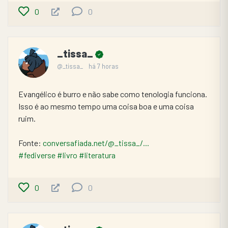
0
0
_tissa_
@_tissa_
há 7 horas
Evangélico é burro e não sabe como tenologia funciona. 
Isso é ao mesmo tempo uma coisa boa e uma coisa 
ruim.
Fonte: 
conversafiada.net/@_tissa_/...
#fediverse
#livro
#literatura
0
0