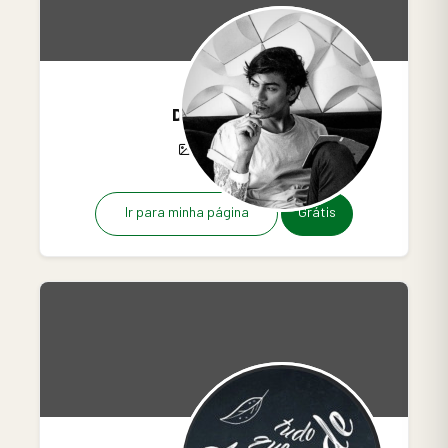
Diego Rbor
6
8
0
Ir para minha página
Grátis