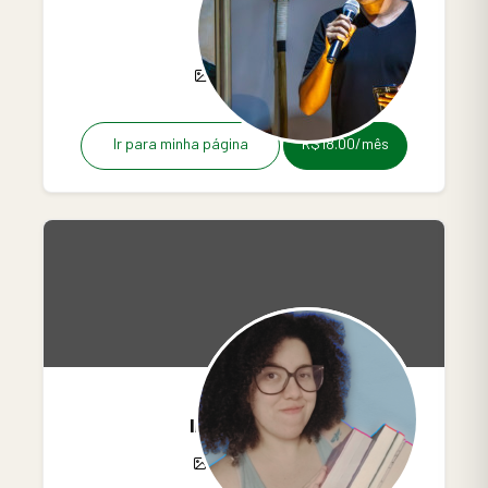
luscaluiz
0
8
0
Ir para minha página
R$18.00/mês
livreiraste
0
0
0