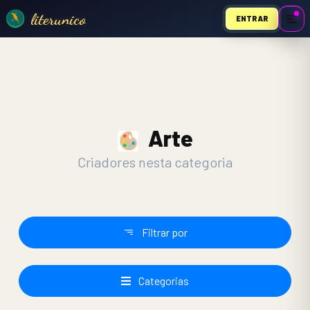
literunico
ENTRAR
Arte
Criadores nesta categoria
Filtrar por
Categorias