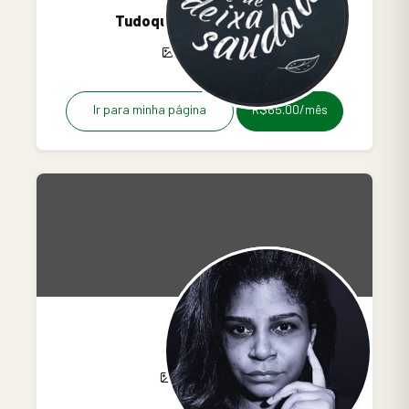
Tudoquedeixasaudade
0
0
0
Ir para minha página
R$65.00/mês
Uiara Mei
9
25
0