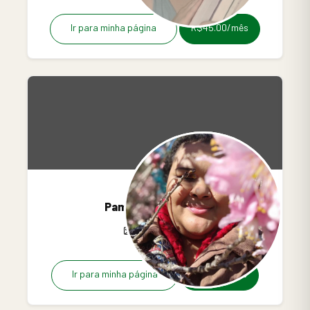
Ir para minha página
R$45.00/mês
Pammella Marins
4
0
0
Ir para minha página
R$18.00/mês