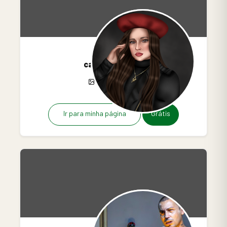
cassescreve
21
13
0
Ir para minha página
Grátis