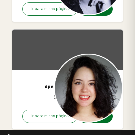
Ir para minha página
R$19.90/mês
dpelakoskiilustra
0
2
0
Ir para minha página
R$10.99/mês