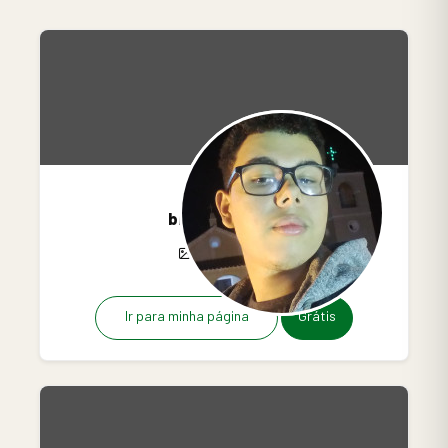
brunob612
5
2
0
Ir para minha página
Grátis