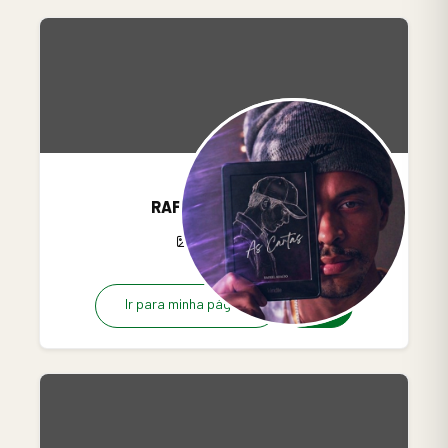
RAFAEL ARAUJO
12
0
0
Ir para minha página
Grátis