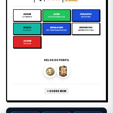
SEGUIR
APOIE
PERGUNTA
LITVERSO
GORJETA AVULSA
ANÔNIMA
MOEDA
MENSAGEM
RESPOSTAS
0,00 LC
ENTRAR PARA ENVIAR
VER RESPOSTAS
ASSINE
INCLUB
SELOS DO PERFIL
▼
SOBRE MIM