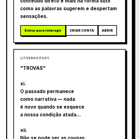
conteúdo direto e mais na forma sutil
como as palavras sugerem e despertam
sensações.
Entrar para interagir
CRIAR CONTA
ABRIR
LITVERSO POST
"TROVAS"
xi.
O passado permanece
como narrativa — nada
é novo quando se esquece
a nossa condição atada...
xii.
Não se pode ser as cousas