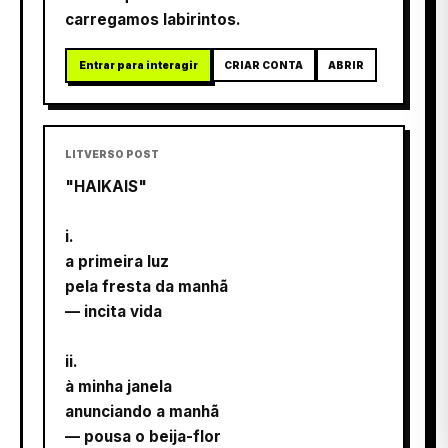
carregamos labirintos.
Entrar para interagir
CRIAR CONTA
ABRIR
LITVERSO POST
"HAIKAIS"
i.
a primeira luz
pela fresta da manhã
— incita vida
ii.
à minha janela
anunciando a manhã
— pousa o beija-flor