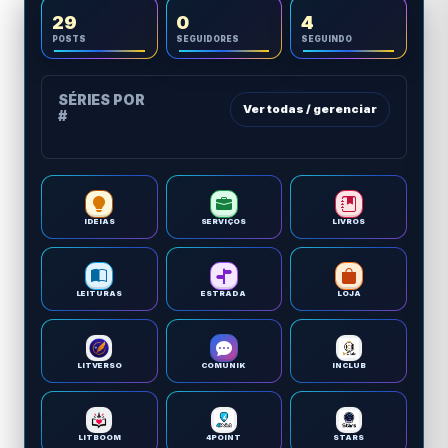
29
0
4
POSTS
SEGUIDORES
SEGUINDO
SÉRIES POR
Ver todas / gerenciar
#
IDEIAS
SERVIÇOS
LIVROS
LEITURAS
ESTRADA
LOJA
LITVERSO
COMUNIK
INCLUB
LITBOOM
4POINT
STARS