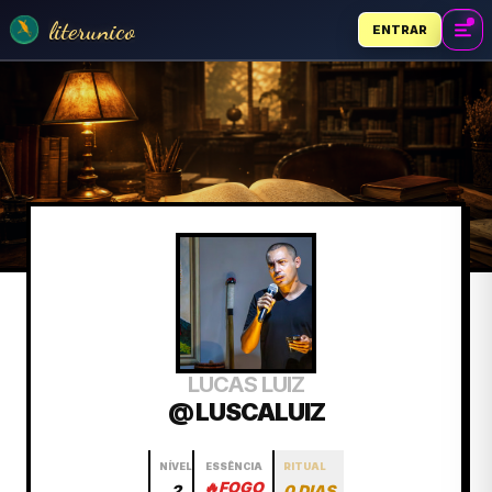
literunico
ENTRAR
LUCAS LUIZ
@ LUSCALUIZ
NÍVEL
ESSÊNCIA
RITUAL
🔥
FOGO
2
0 DIAS