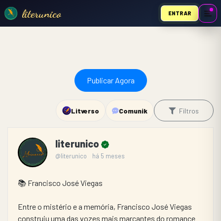
literunico
ENTRAR
Publicar Agora
Litverso
Comunik
Filtros
literunico
@literunico
há 5 meses
📚 Francisco José Viegas
Entre o mistério e a memória, Francisco José Viegas 
construiu uma das vozes mais marcantes do romance 