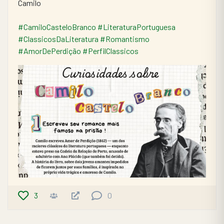
Camilo
#CamiloCasteloBranco
#LiteraturaPortuguesa
#ClassicosDaLiteratura
#Romantismo
#AmorDePerdição
#PerfilClassicos
3
0