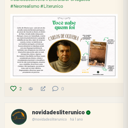
#Neorrealismo
#Literunico
2
0
novidadesliterunico
@novidadesliterunico
há 1 ano