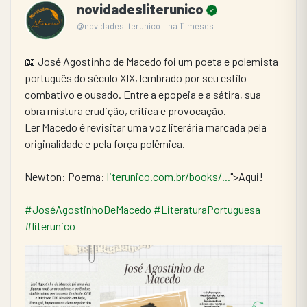
novidadesliterunico
@novidadesliterunico
há 11 meses
📖 José Agostinho de Macedo foi um poeta e polemista 
português do século XIX, lembrado por seu estilo
combativo e ousado. Entre a epopeia e a sátira, sua 
obra mistura erudição, crítica e provocação.
Ler Macedo é revisitar uma voz literária marcada pela 
originalidade e pela força polêmica.
Newton: Poema: 
literunico.com.br/books/...
">Aqui!
#JoséAgostinhoDeMacedo
#LiteraturaPortuguesa
#literunico