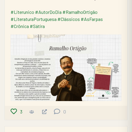
#Literunico
#AutorDoDia
#RamalhoOrtigão
#LiteraturaPortuguesa
#Clássicos
#AsFarpas
#Crônica
#Sátira
3
0