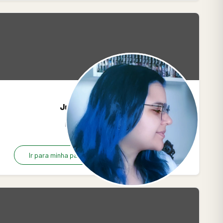
Juvi E. Anne
4
0
0
Ir para minha página
R$5.00/mês