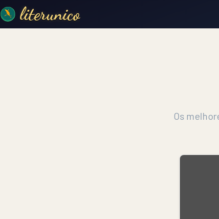
literunico
Os melhore
Filtrar por
Popular
Criadores em Destaque