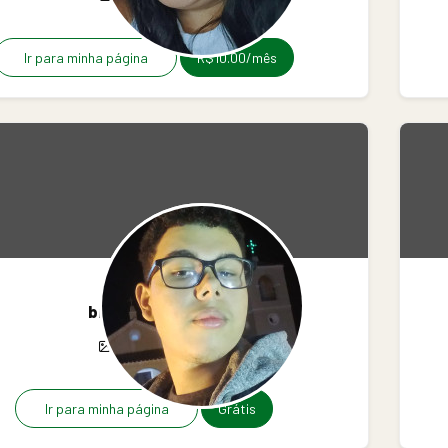
Ir para minha página
R$10.00/mês
brunob612
5
2
0
Ir para minha página
Grátis