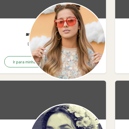
ariazenite
12
0
0
Ir para minha página
Grátis