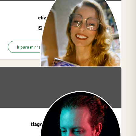
eliz_leao
51
15
0
Ir para minha página
R$10.00/mês
tiagoandreatto
4
0
0