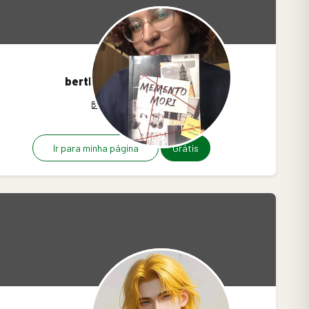
berthamachadoo
7
1
0
Ir para minha página
Grátis