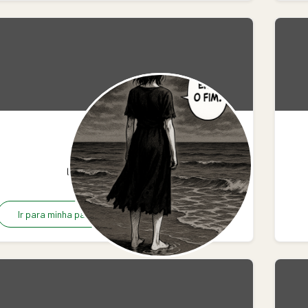
jessicaS
0
0
0
Ir para minha página
R$5.00/mês