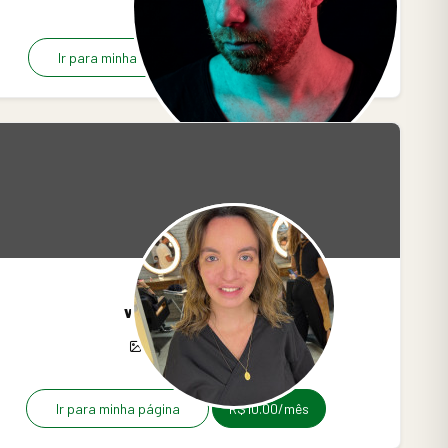
Ir para minha página
R$9.99/mês
vanessinha
0
0
0
Ir para minha página
R$10.00/mês