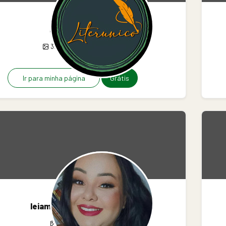
literunico
394
244
11
Ir para minha página
Grátis
leiamaisumnacional
1
0
0