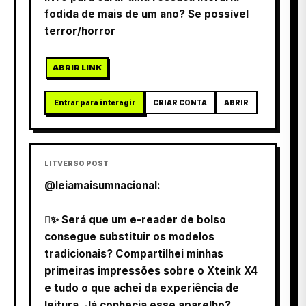
fodida de mais de um ano? Se possível
terror/horror
ABRIR LINK
Entrar para interagir
CRIAR CONTA
ABRIR
LITVERSO POST
@leiamaisumnacional:
✨ Será que um e-reader de bolso
consegue substituir os modelos
tradicionais? Compartilhei minhas
primeiras impressões sobre o Xteink X4
e tudo o que achei da experiência de
leitura. Já conhecia esse aparelho?