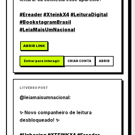
#Ereader
#XteinkX4
#LeituraDigital
#BookstagramBrasil
#LeiaMaisUmNacional
ABRIR LINK
Entrar para interagir
CRIAR CONTA
ABRIR
LITVERSO POST
@leiamaisumnacional:
✨ Novo companheiro de leitura
desbloqueado! ✨