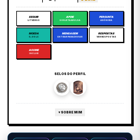
SEGUIR
APOIE
PERGUNTA
LITVERSO
GORJETA AVULSA
ANÔNIMA
MOEDA
MENSAGEM
RESPOSTAS
0,00 LC
ENTRAR PARA ENVIAR
VER RESPOSTAS
ASSINE
INCLUB
SELOS DO PERFIL
▼
SOBRE MIM