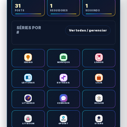
31
1
1
POSTS
SEGUIDORES
SEGUINDO
SÉRIES POR
Ver todas / gerenciar
#
IDEIAS
SERVIÇOS
LIVROS
LEITURAS
ESTRADA
LOJA
LITVERSO
COMUNIK
INCLUB
LITBOOM
4POINT
STARS