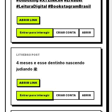
#Unboxing
#XTEINKX4
#Ereader
#LeituraDigital
#BookstagramBrasil
ABRIR LINK
Entrar para interagir
CRIAR CONTA
ABRIR
LITVERSO POST
4 meses e esse dentinho nascendo
judiando 梁
ABRIR LINK
Entrar para interagir
CRIAR CONTA
ABRIR