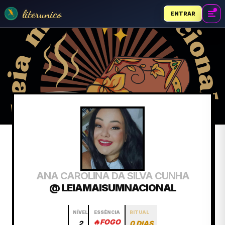
literunico
ENTRAR
ANA CAROLINA DA SILVA CUNHA
@ LEIAMAISUMNACIONAL
NÍVEL
ESSÊNCIA
RITUAL
🔥
FOGO
2
0 DIAS