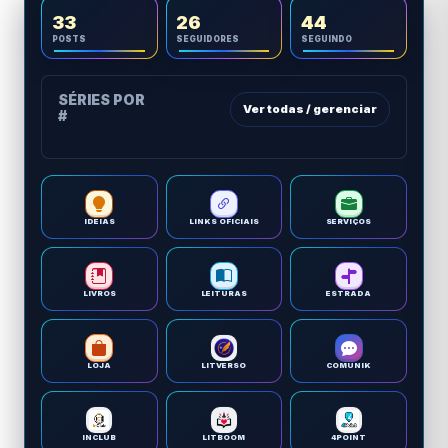
33
26
44
POSTS
SEGUIDORES
SEGUINDO
SÉRIES POR
Ver todas / gerenciar
#
IDEIAS
LINKS OFICIAIS
SERVIÇOS
LIVROS
LEITURAS
ESTRADA
LOJA
LITVERSO
COMUNIK
INCLUB
LITBOOM
4POINT