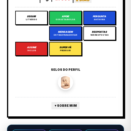
SEGUIR
APOIE
PERGUNTA
LITVERSO
GORJETA AVULSA
ANÔNIMA
MENSAGEM
RESPOSTAS
ENTRAR PARA ENVIAR
VER RESPOSTAS
ASSINE
SUPER FÃ
INCLUB
PREMIUM
SELOS DO PERFIL
▼
SOBRE MIM