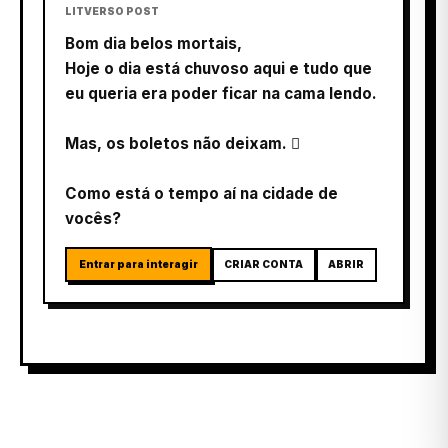
LITVERSO POST
Bom dia belos mortais,
Hoje o dia está chuvoso aqui e tudo que
eu queria era poder ficar na cama lendo.
Mas, os boletos não deixam. 
Como está o tempo aí na cidade de
vocês?
Entrar para interagir
CRIAR CONTA
ABRIR
LITVERSO POST
Bom dia belos mortais,
Comecei a ler ontem uma história aqui