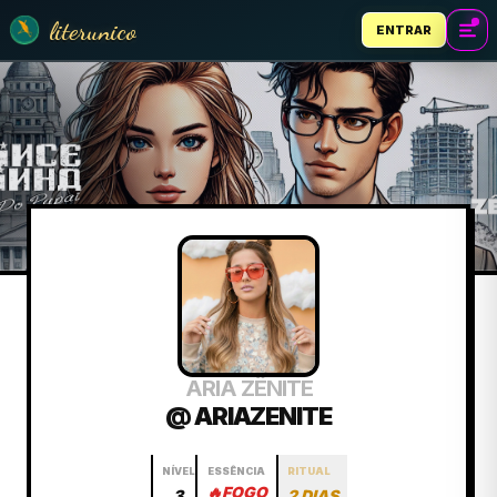
literunico
ENTRAR
ARIA ZÊNITE
@ ARIAZENITE
NÍVEL
ESSÊNCIA
RITUAL
🔥
FOGO
3
2 DIAS