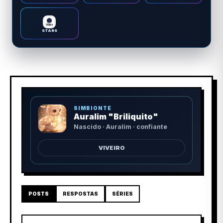
STARS
SIMBIONTE
Auralim "Briliquito"
Nascido · Auralim · confiante
VIVEIRO
POSTS
RESPOSTAS
SÉRIES