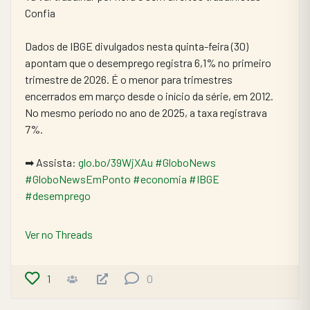
Confia
Dados de IBGE divulgados nesta quinta-feira (30) 
apontam que o desemprego registra 6,1% no primeiro 
trimestre de 2026. É o menor para trimestres 
encerrados em março desde o início da série, em 2012. 
No mesmo período no ano de 2025, a taxa registrava 
7%.
➡ Assista: 
glo.bo/39WjXAu
#GloboNews
#GloboNewsEmPonto
#economia
#IBGE
#desemprego
Ver no Threads
1
0