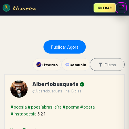
literunico
ENTRAR
Publicar Agora
Litverso
Comunik
Filtros
Albertobusquets
@Albertobusquets
há 15 dias
#poesia
#poesiabrasileira
#poema
#poeta
#instapoesia
 8 2 1