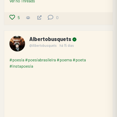
Ver no Threads
5
0
Albertobusquets
@Albertobusquets
há 15 dias
#poesia
#poesiabrasileira
#poema
#poeta
#instapoesia