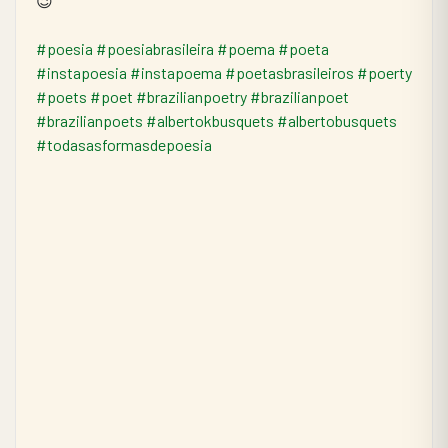
😉
#poesia
#poesiabrasileira
#poema
#poeta
#instapoesia
#instapoema
#poetasbrasileiros
#poerty
#poets
#poet
#brazilianpoetry
#brazilianpoet
#brazilianpoets
#albertokbusquets
#albertobusquets
#todasasformasdepoesia