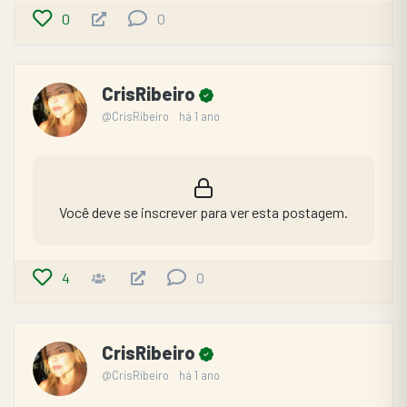
0
0
CrisRibeiro
@CrisRibeiro
há 1 ano
Você deve se inscrever para ver esta postagem.
4
0
CrisRibeiro
@CrisRibeiro
há 1 ano