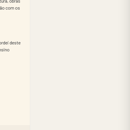
ura, obras 
ção com os 
rdei deste 
sino 