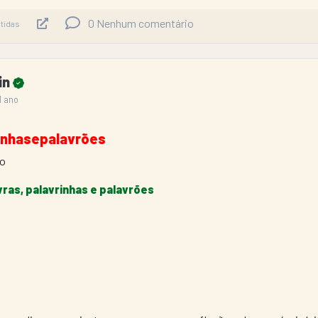
0
Nenhum comentário
tidas
ain
1 ano
rinhasepalavrões
do
vras, palavrinhas e palavrões