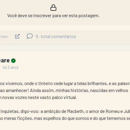
Você deve se inscrever para ver esta postagem.
5
:total comentários
tidas
eare
há 2 anos
s vivemos, onde o tinteiro cede lugar a telas brilhantes, e as palav
 ao amanhecer! Ainda assim, minhas histórias, nascidas em velhos 
novas vozes neste vasto palco virtual.
s inquietas, digo-vos: a ambição de Macbeth, o amor de Romeu e Julie
são meras ficções, mas espelhos do que somos e do que tememos se