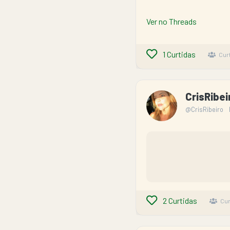
Ver no Threads
1
Curtidas
Cur
CrisRibe
@CrisRibeiro
2
Curtidas
Cur