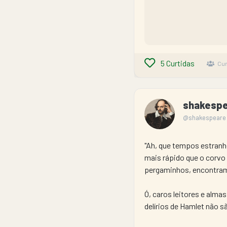
5
Curtidas
Cur
shakesp
@shakespeare
"Ah, que tempos estranho
mais rápido que o corvo
pergaminhos, encontram 
Ó, caros leitores e alma
delírios de Hamlet não 