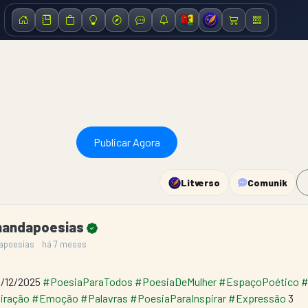
Publicar Agora
Litverso
Comunik
nandapoesias
apoesias
há 7 meses
/12/2025 
#PoesiaParaTodos
#PoesiaDeMulher
#EspaçoPoético
#
iração
#Emoção
#Palavras
#PoesiaParaInspirar
#Expressão
 3