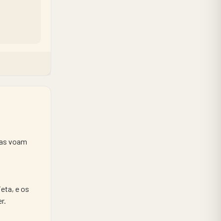
ras voam 
ta, e os 
r.