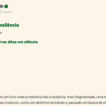
ain
 12 meses
silêncio
do
vras ditas em silêncio
m um livro onde a memória não é estática, mas fragmentada, uma r
ras e rastros, como um detetive revirando o passado em busca de 