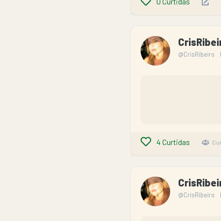
0
Curtidas
CrisRibe
@CrisRibeiro
4
Curtidas
Cur
CrisRibe
@CrisRibeiro