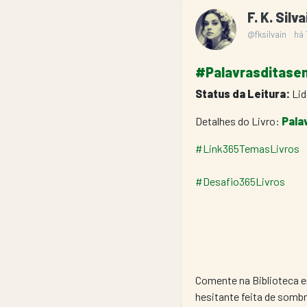
F. K. Silv
@fksilvain
há
#Palavrasditasem
Status da Leitura:
 Li
Detalhes do Livro: 
Pala
#Link365TemasLivros
#Desafio365Livros
Comente na Biblioteca e
hesitante feita de somb