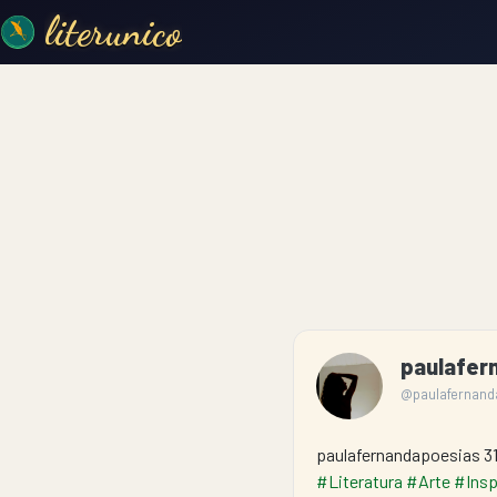
literunico
paulafer
@paulafernand
paulafernandapoesias 31
#Literatura
#Arte
#Insp