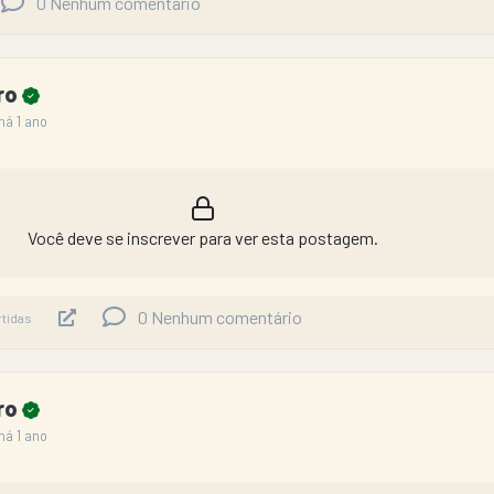
0
Nenhum comentário
iro
há 1 ano
Você deve se inscrever para ver esta postagem.
0
Nenhum comentário
tidas
iro
há 1 ano