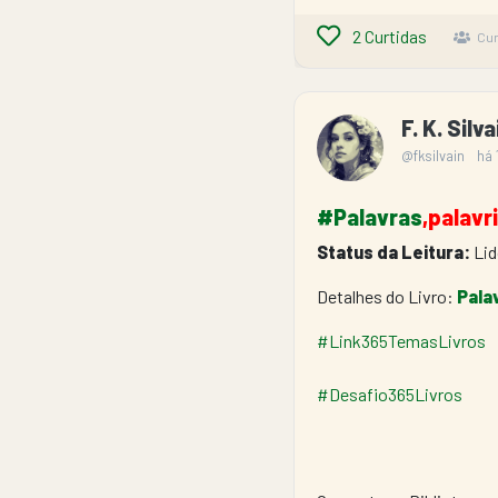
2
Curtidas
Cur
F. K. Silv
@fksilvain
há 
#Palavras
,palav
Status da Leitura:
 Li
Detalhes do Livro: 
Pala
#Link365TemasLivros
#Desafio365Livros