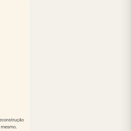
econstrução 
si mesmo.