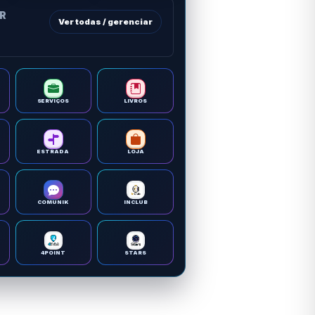
OR
Ver todas / gerenciar
SERVIÇOS
LIVROS
ESTRADA
LOJA
COMUNIK
INCLUB
4POINT
STARS