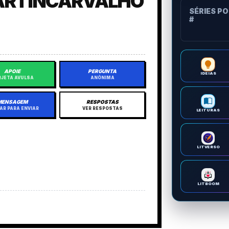
ARTINCARVALHO
SÉRIES P
#
APOIE
PERGUNTA
IDEIAS
JETA AVULSA
ANÔNIMA
MENSAGEM
RESPOSTAS
AR PARA ENVIAR
VER RESPOSTAS
LEITURAS
LITVERSO
LITBOOM