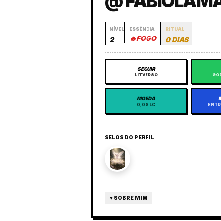
@ FABIOLAM
NÍVEL
ESSÊNCIA
RITUAL
🔥
FOGO
2
0 DIAS
SEGUIR
LITVERSO
GOR
MOEDA
0,00 LC
ENTR
SELOS DO PERFIL
▼
SOBRE MIM