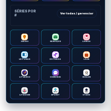
SÉRIES POR
Ver todas / gerenciar
#
IDEIAS
SERVIÇOS
LIVROS
LEITURAS
ESTRADA
LOJA
LITVERSO
COMUNIK
INCLUB
LITBOOM
4POINT
STARS