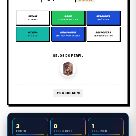
SEGUIR
APOIE
PERGUNTA
LITVERSO
GORJETA AVULSA
ANÔNIMA
MOEDA
MENSAGEM
RESPOSTAS
0,00 LC
ENTRAR PARA ENVIAR
VER RESPOSTAS
SELOS DO PERFIL
▼
SOBRE MIM
3
0
1
POSTS
SEGUIDORES
SEGUINDO