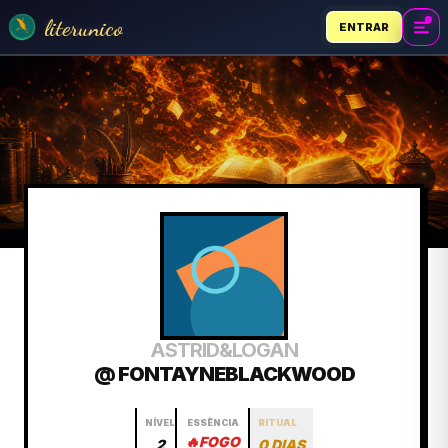
literunico
ENTRAR
ASTRID&LOGAN
@ FONTAYNEBLACKWOOD
NÍVEL
ESSÊNCIA
RITUAL
🔥
FOGO
2
0 DIAS