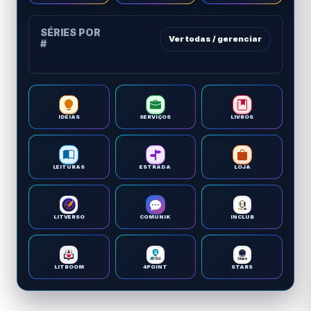
SÉRIES POR
Ver todas / gerenciar
#
IDEIAS
SERVIÇOS
LIVROS
LEITURAS
ESTRADA
LOJA
LITVERSO
COMUNIK
INCLUB
LITBOOM
4POINT
STARS