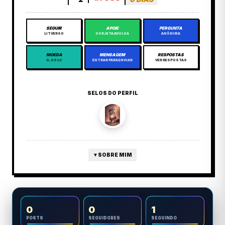
SEGUIR
APOIE
PERGUNTA
LITVERSO
GORJETA AVULSA
ANÔNIMA
MOEDA
MENSAGEM
RESPOSTAS
0,00 LC
ENTRAR PARA ENVIAR
VER RESPOSTAS
SELOS DO PERFIL
▼
SOBRE MIM
0
0
1
POSTS
SEGUIDORES
SEGUINDO