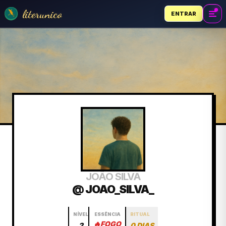
literunico
ENTRAR
JOÃO SILVA
@ JOAO_SILVA_
NÍVEL
ESSÊNCIA
RITUAL
🔥
FOGO
2
0 DIAS