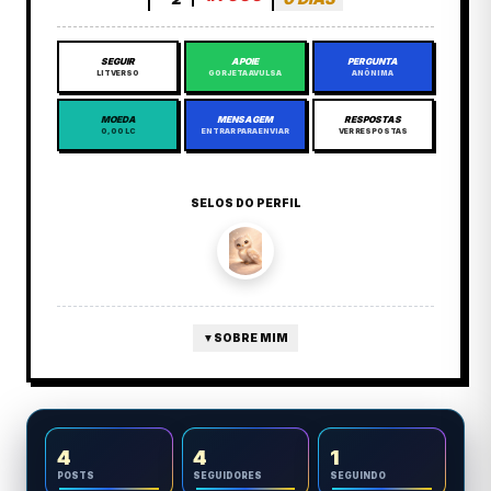
SEGUIR
APOIE
PERGUNTA
LITVERSO
GORJETA AVULSA
ANÔNIMA
MOEDA
MENSAGEM
RESPOSTAS
0,00 LC
ENTRAR PARA ENVIAR
VER RESPOSTAS
SELOS DO PERFIL
▼
SOBRE MIM
4
4
1
POSTS
SEGUIDORES
SEGUINDO