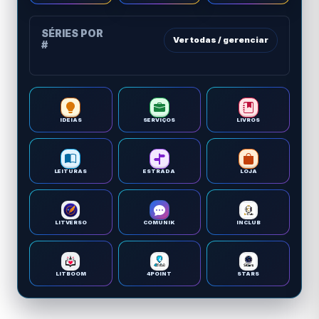
SÉRIES POR
Ver todas / gerenciar
#
IDEIAS
SERVIÇOS
LIVROS
LEITURAS
ESTRADA
LOJA
LITVERSO
COMUNIK
INCLUB
LITBOOM
4POINT
STARS