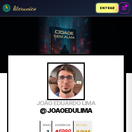
literunico
ENTRAR
JOÃO EDUARDO LIMA
@ JOAOEDULIMA
NÍVEL
ESSÊNCIA
RITUAL
🔥
FOGO
2
0 DIAS