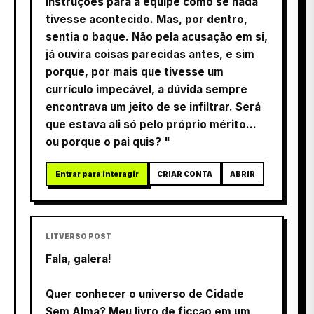
instruções para a equipe como se nada
tivesse acontecido. Mas, por dentro,
sentia o baque. Não pela acusação em si,
já ouvira coisas parecidas antes, e sim
porque, por mais que tivesse um
currículo impecável, a dúvida sempre
encontrava um jeito de se infiltrar. Será
que estava ali só pelo próprio mérito…
ou porque o pai quis? "
Entrar para interagir
CRIAR CONTA
ABRIR
LITVERSO POST
Fala, galera!
Quer conhecer o universo de Cidade
Sem Alma? Meu livro de ficçao em um