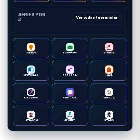
SÉRIES POR
Ver todas / gerenciar
#
IDEIAS
SERVIÇOS
LIVROS
LEITURAS
ESTRADA
LOJA
LITVERSO
COMUNIK
INCLUB
LITBOOM
4POINT
STARS