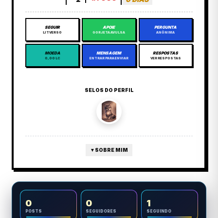
SEGUIR
APOIE
PERGUNTA
LITVERSO
GORJETA AVULSA
ANÔNIMA
MOEDA
MENSAGEM
RESPOSTAS
0,00 LC
ENTRAR PARA ENVIAR
VER RESPOSTAS
SELOS DO PERFIL
▼
SOBRE MIM
0
0
1
POSTS
SEGUIDORES
SEGUINDO