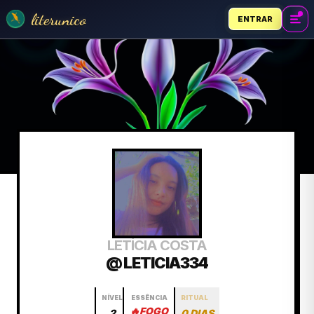
literunico
ENTRAR
LETÍCIA COSTA
@ LETICIA334
NÍVEL
ESSÊNCIA
RITUAL
🔥
FOGO
2
0 DIAS