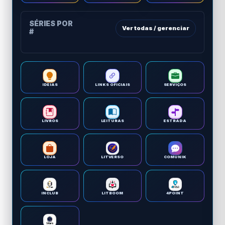
SÉRIES POR
Ver todas / gerenciar
#
IDEIAS
LINKS OFICIAIS
SERVIÇOS
LIVROS
LEITURAS
ESTRADA
LOJA
LITVERSO
COMUNIK
INCLUB
LITBOOM
4POINT