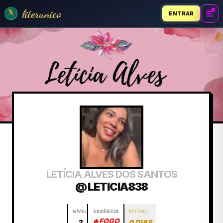
literunico
ENTRAR
LETÍCIA ALVES DOS SANTOS
@ LETICIA838
NÍVEL
ESSÊNCIA
RITUAL
🔥
FOGO
2
0 DIAS