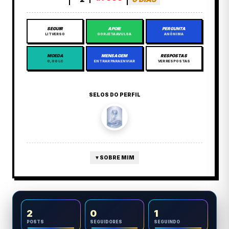
SEGUIR
APOIE
PERGUNTA
LITVERSO
GORJETA AVULSA
ANÔNIMA
MOEDA
MENSAGEM
RESPOSTAS
0,00 LC
ENTRAR PARA ENVIAR
VER RESPOSTAS
SELOS DO PERFIL
▼
SOBRE MIM
2
0
1
POSTS
SEGUIDORES
SEGUINDO