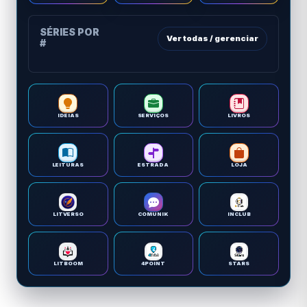
SÉRIES POR
Ver todas / gerenciar
#
IDEIAS
SERVIÇOS
LIVROS
LEITURAS
ESTRADA
LOJA
LITVERSO
COMUNIK
INCLUB
LITBOOM
4POINT
STARS