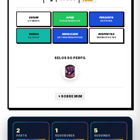
SEGUIR
APOIE
PERGUNTA
LITVERSO
GORJETA AVULSA
ANÔNIMA
MOEDA
MENSAGEM
RESPOSTAS
25,00 LC
ENTRAR PARA ENVIAR
VER RESPOSTAS
SELOS DO PERFIL
▼
SOBRE MIM
2
1
5
POSTS
SEGUIDORES
SEGUINDO