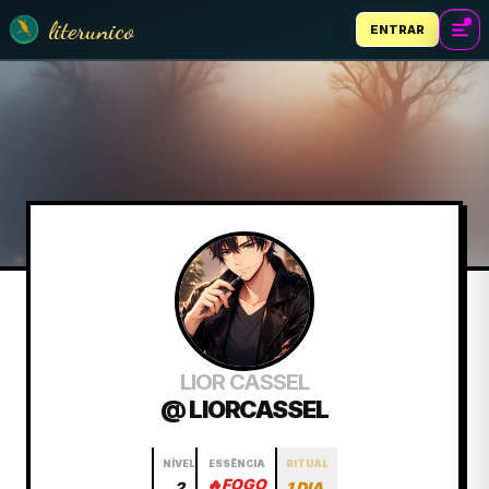
literunico
ENTRAR
LIOR CASSEL
@ LIORCASSEL
NÍVEL
ESSÊNCIA
RITUAL
🔥
FOGO
2
1 DIA