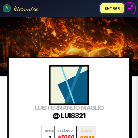
literunico
ENTRAR
LUIS FERNANDO MAGLIO
@ LUIS321
NÍVEL
ESSÊNCIA
RITUAL
🔥
FOGO
2
0 DIAS