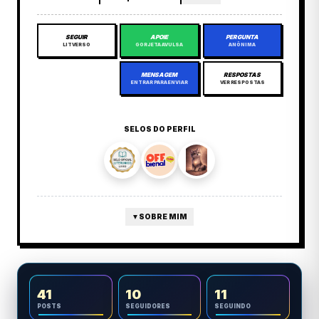
SEGUIR
APOIE
PERGUNTA
LITVERSO
GORJETA AVULSA
ANÔNIMA
MENSAGEM
RESPOSTAS
ENTRAR PARA ENVIAR
VER RESPOSTAS
SELOS DO PERFIL
▼
SOBRE MIM
41
10
11
POSTS
SEGUIDORES
SEGUINDO