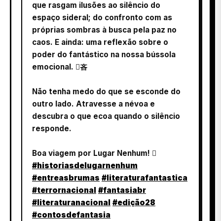
que rasgam ilusões ao silêncio do
espaço sideral; do confronto com as
próprias sombras à busca pela paz no
caos. E ainda: uma reflexão sobre o
poder do fantástico na nossa bússola
emocional. 吝
Não tenha medo do que se esconde do
outro lado. Atravesse a névoa e
descubra o que ecoa quando o silêncio
responde.
Boa viagem por Lugar Nenhum! 
#historiasdelugarnenhum
#entreasbrumas
#literaturafantastica
#terrornacional
#fantasiabr
#literaturanacional
#edição28
#contosdefantasia