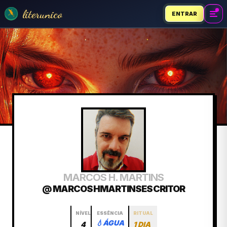
literunico
ENTRAR
MARCOS H. MARTINS
@ MARCOSHMARTINSESCRITOR
NÍVEL
ESSÊNCIA
RITUAL
💧
ÁGUA
4
1 DIA