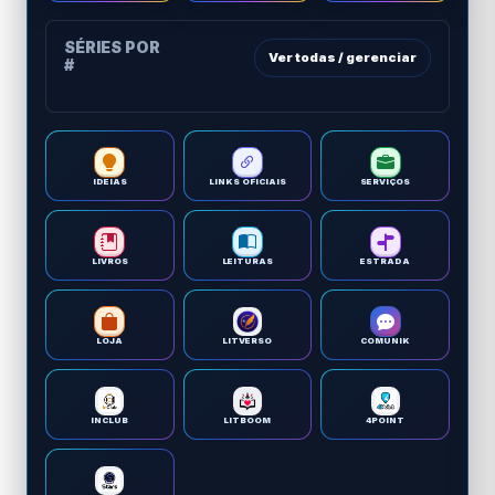
SÉRIES POR
Ver todas / gerenciar
#
IDEIAS
LINKS OFICIAIS
SERVIÇOS
LIVROS
LEITURAS
ESTRADA
LOJA
LITVERSO
COMUNIK
INCLUB
LITBOOM
4POINT