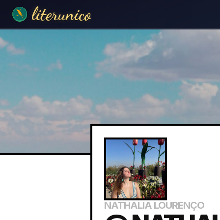
literunico
NATHALIA LOURENÇO