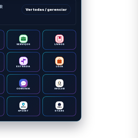
OR
Ver todas / gerenciar
SERVIÇOS
LIVROS
ESTRADA
LOJA
COMUNIK
INCLUB
4POINT
STARS