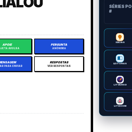
IALOU
SÉRIES P
#
IDEIAS
APOIE
PERGUNTA
JETA AVULSA
ANÔNIMA
MENSAGEM
RESPOSTAS
LEITURAS
AR PARA ENVIAR
VER RESPOSTAS
LITVERSO
LITBOOM