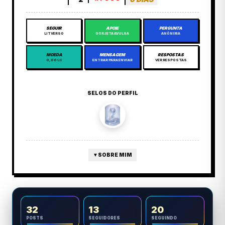
SEGUIR
APOIE
PERGUNTA
LITVERSO
GORJETA AVULSA
ANÔNIMA
MOEDA
MENSAGEM
RESPOSTAS
0,00 LC
ENTRAR PARA ENVIAR
VER RESPOSTAS
SELOS DO PERFIL
▼
SOBRE MIM
32
13
20
POSTS
SEGUIDORES
SEGUINDO