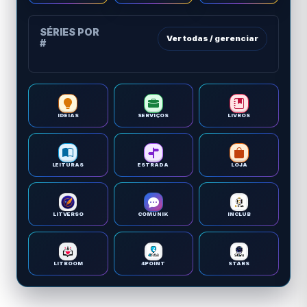
SÉRIES POR
Ver todas / gerenciar
#
IDEIAS
SERVIÇOS
LIVROS
LEITURAS
ESTRADA
LOJA
LITVERSO
COMUNIK
INCLUB
LITBOOM
4POINT
STARS