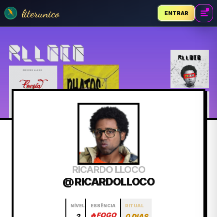
literunico
ENTRAR
RICARDO LLOCO
@ RICARDOLLOCO
NÍVEL
ESSÊNCIA
RITUAL
🔥
FOGO
2
0 DIAS