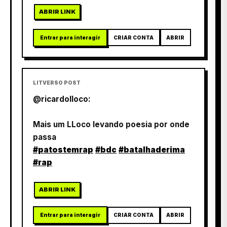
ABRIR LINK
Entrar para interagir
CRIAR CONTA
ABRIR
LITVERSO POST
@ricardolloco:
Mais um LLoco levando poesia por onde
passa
#patostemrap
#bdc
#batalhaderima
#rap
ABRIR LINK
Entrar para interagir
CRIAR CONTA
ABRIR