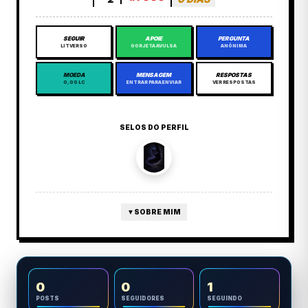
SEGUIR
APOIE
PERGUNTA
LITVERSO
GORJETA AVULSA
ANÔNIMA
MOEDA
MENSAGEM
RESPOSTAS
0,00 LC
ENTRAR PARA ENVIAR
VER RESPOSTAS
SELOS DO PERFIL
▼
SOBRE MIM
0
0
1
POSTS
SEGUIDORES
SEGUINDO