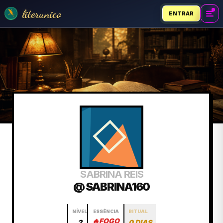
literunico
ENTRAR
SABRINA REIS
@ SABRINA160
NÍVEL
ESSÊNCIA
RITUAL
🔥
FOGO
2
0 DIAS