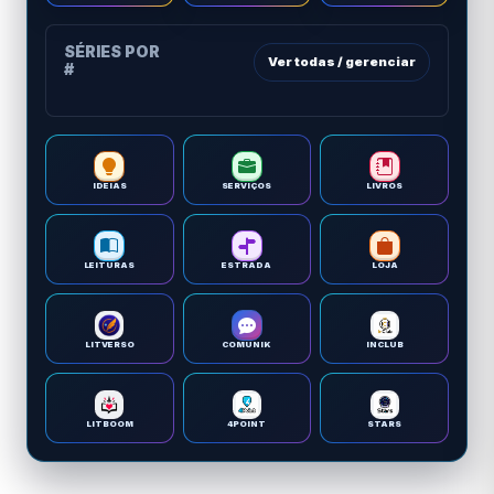
SÉRIES POR
Ver todas / gerenciar
#
IDEIAS
SERVIÇOS
LIVROS
LEITURAS
ESTRADA
LOJA
LITVERSO
COMUNIK
INCLUB
LITBOOM
4POINT
STARS