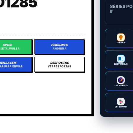
O1285
SÉRIES P
#
IDEIAS
APOIE
PERGUNTA
JETA AVULSA
ANÔNIMA
MENSAGEM
RESPOSTAS
LEITURAS
AR PARA ENVIAR
VER RESPOSTAS
LITVERSO
LITBOOM