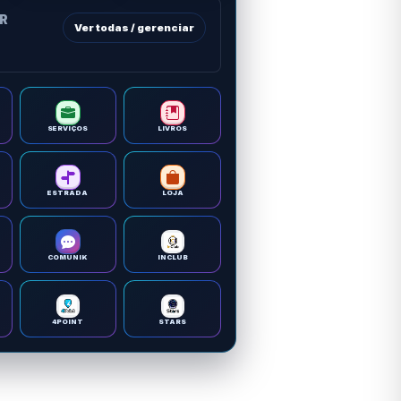
OR
Ver todas / gerenciar
SERVIÇOS
LIVROS
ESTRADA
LOJA
COMUNIK
INCLUB
4POINT
STARS