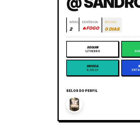
@ SANDR
NÍVEL
ESSÊNCIA
RITUAL
🔥
FOGO
2
0 DIAS
SEGUIR
LITVERSO
GOR
MOEDA
0,00 LC
ENTR
SELOS DO PERFIL