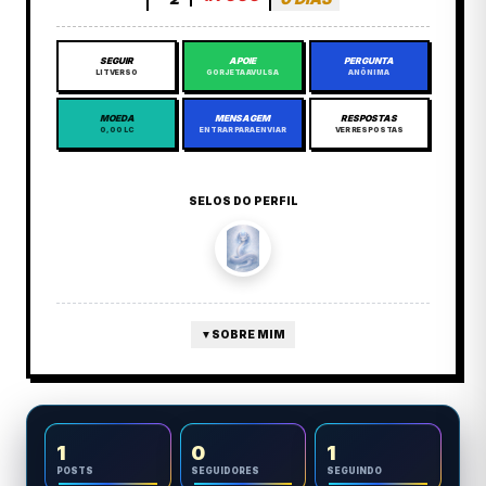
SEGUIR
APOIE
PERGUNTA
LITVERSO
GORJETA AVULSA
ANÔNIMA
MOEDA
MENSAGEM
RESPOSTAS
0,00 LC
ENTRAR PARA ENVIAR
VER RESPOSTAS
SELOS DO PERFIL
▼
SOBRE MIM
1
0
1
POSTS
SEGUIDORES
SEGUINDO