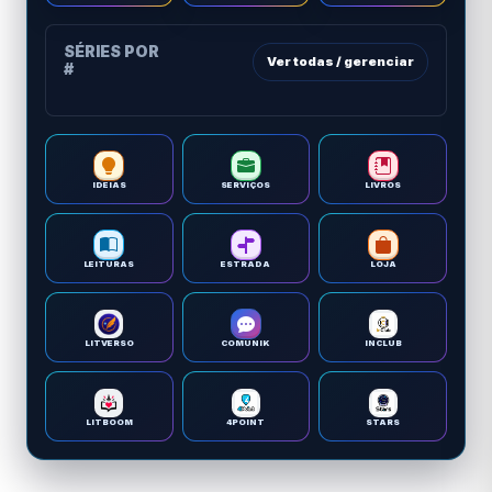
SÉRIES POR
Ver todas / gerenciar
#
IDEIAS
SERVIÇOS
LIVROS
LEITURAS
ESTRADA
LOJA
LITVERSO
COMUNIK
INCLUB
LITBOOM
4POINT
STARS