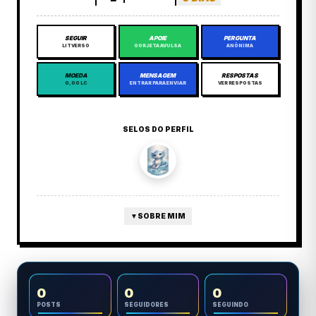
SEGUIR
APOIE
PERGUNTA
LITVERSO
GORJETA AVULSA
ANÔNIMA
MOEDA
MENSAGEM
RESPOSTAS
0,00 LC
ENTRAR PARA ENVIAR
VER RESPOSTAS
SELOS DO PERFIL
▼
SOBRE MIM
0
0
0
POSTS
SEGUIDORES
SEGUINDO