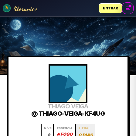
literunico
ENTRAR
THIAGO VEIGA
@ THIAGO-VEIGA-KF4UG
NÍVEL
ESSÊNCIA
RITUAL
🔥
FOGO
2
0 DIAS