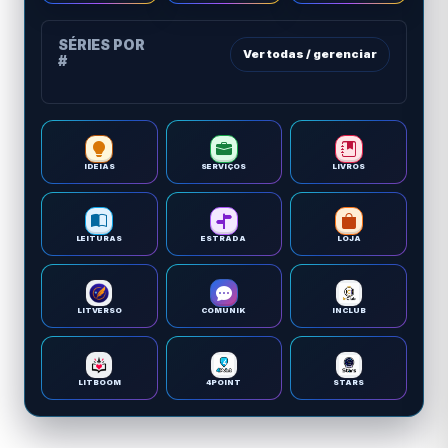
SÉRIES POR
Ver todas / gerenciar
#
IDEIAS
SERVIÇOS
LIVROS
LEITURAS
ESTRADA
LOJA
LITVERSO
COMUNIK
INCLUB
LITBOOM
4POINT
STARS