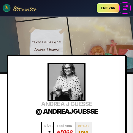
literunico
ENTRAR
ANDREA J GUESSE
@ ANDREAJGUESSE
NÍVEL
ESSÊNCIA
RITUAL
🔥
FOGO
2
1 DIA