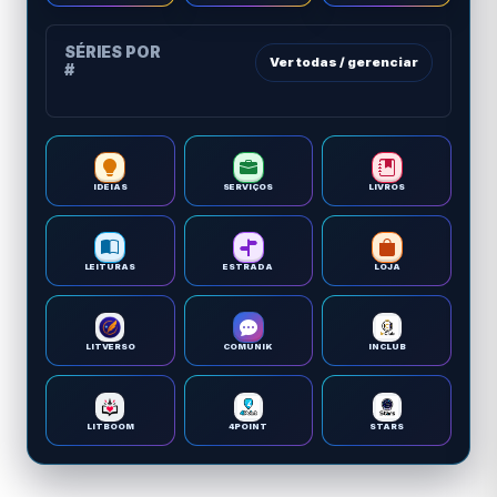
SÉRIES POR
Ver todas / gerenciar
#
IDEIAS
SERVIÇOS
LIVROS
LEITURAS
ESTRADA
LOJA
LITVERSO
COMUNIK
INCLUB
LITBOOM
4POINT
STARS