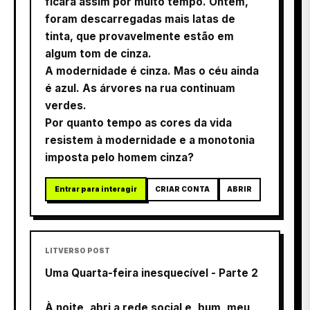
ficará assim por muito tempo. Ontem,
foram descarregadas mais latas de
tinta, que provavelmente estão em
algum tom de cinza.
A modernidade é cinza. Mas o céu ainda
é azul. As árvores na rua continuam
verdes.
Por quanto tempo as cores da vida
resistem à modernidade e a monotonia
imposta pelo homem cinza?
Entrar para interagir
CRIAR CONTA
ABRIR
LITVERSO POST
Uma Quarta-feira inesquecível - Parte 2
À noite, abri a rede social e, bum, meu