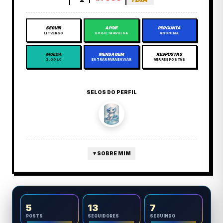
SEGUIR
APOIE
PERGUNTA
LITVERSO
GORJETA AVULSA
ANÔNIMA
MOEDA
MENSAGEM
RESPOSTAS
2,00 LC
ENTRAR PARA ENVIAR
VER RESPOSTAS
SELOS DO PERFIL
▼
SOBRE MIM
5
13
7
POSTS
SEGUIDORES
SEGUINDO