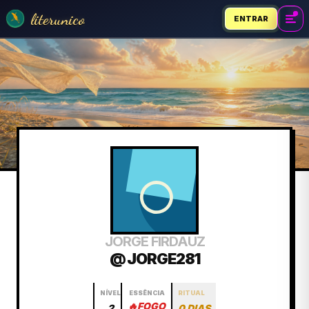
literunico
ENTRAR
JORGE FIRDAUZ
@ JORGE281
NÍVEL
ESSÊNCIA
RITUAL
🔥
FOGO
2
0 DIAS