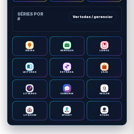
SÉRIES POR
Ver todas / gerenciar
#
IDEIAS
SERVIÇOS
LIVROS
LEITURAS
ESTRADA
LOJA
LITVERSO
COMUNIK
INCLUB
LITBOOM
4POINT
STARS