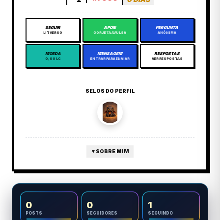
SEGUIR
APOIE
PERGUNTA
LITVERSO
GORJETA AVULSA
ANÔNIMA
MOEDA
MENSAGEM
RESPOSTAS
0,00 LC
ENTRAR PARA ENVIAR
VER RESPOSTAS
SELOS DO PERFIL
▼
SOBRE MIM
0
0
1
POSTS
SEGUIDORES
SEGUINDO