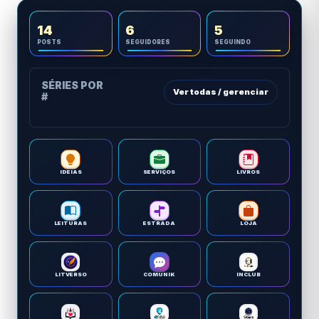
14
6
5
POSTS
SEGUIDORES
SEGUINDO
SÉRIES POR
Ver todas / gerenciar
#
IDEIAS
SERVIÇOS
LIVROS
LEITURAS
ESTRADA
LOJA
LITVERSO
COMUNIK
INCLUB