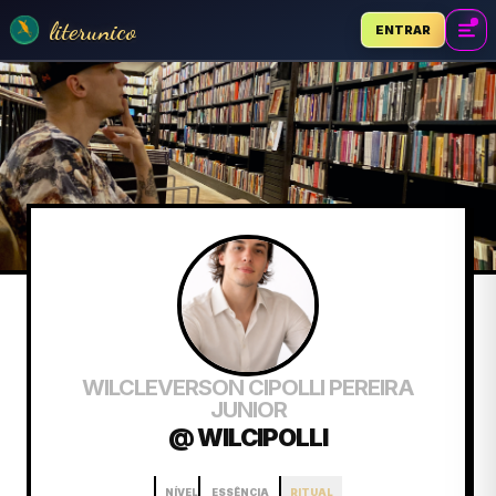
literunico
ENTRAR
WILCLEVERSON CIPOLLI PEREIRA
JUNIOR
@ WILCIPOLLI
NÍVEL
ESSÊNCIA
RITUAL