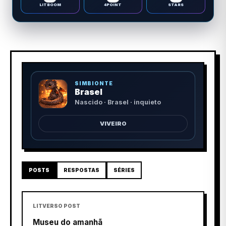
LITBOOM
4POINT
STARS
SIMBIONTE
Brasel
Nascido · Brasel · inquieto
VIVEIRO
POSTS
RESPOSTAS
SÉRIES
LITVERSO POST
Museu do amanhã