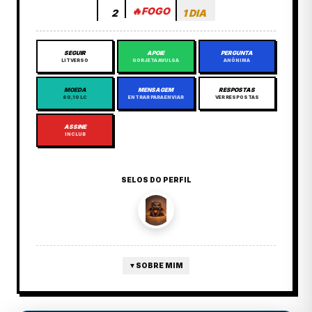
🔥
FOGO
2
1 DIA
SEGUIR
APOIE
PERGUNTA
LITVERSO
GORJETA AVULSA
ANÔNIMA
MOEDA
MENSAGEM
RESPOSTAS
60,10 LC
ENTRAR PARA ENVIAR
VER RESPOSTAS
ASSINE
INCLUB
SELOS DO PERFIL
▼
SOBRE MIM