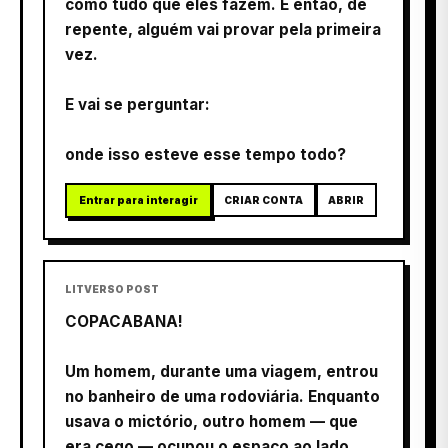
como tudo que eles fazem. E então, de
repente, alguém vai provar pela primeira
vez.
E vai se perguntar:
onde isso esteve esse tempo todo?
Entrar para interagir
CRIAR CONTA
ABRIR
LITVERSO POST
COPACABANA!
Um homem, durante uma viagem, entrou
no banheiro de uma rodoviária. Enquanto
usava o mictório, outro homem — que
era cego — ocupou o espaço ao lado.