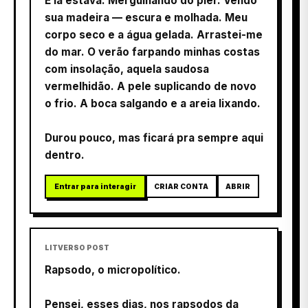
E lá estava. Mergulhando do píer. Vendo
sua madeira — escura e molhada. Meu
corpo seco e a água gelada. Arrastei-me
do mar. O verão farpando minhas costas
com insolação, aquela saudosa
vermelhidão. A pele suplicando de novo
o frio. A boca salgando e a areia lixando.
Durou pouco, mas ficará pra sempre aqui
dentro.
Entrar para interagir
CRIAR CONTA
ABRIR
LITVERSO POST
Rapsodo, o micropolítico.
Pensei, esses dias, nos rapsodos da