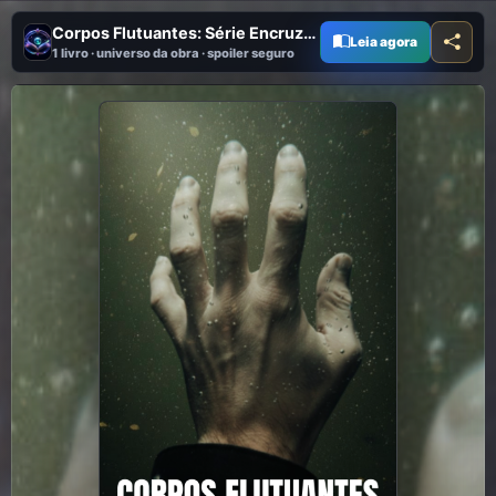
Corpos Flutuantes: Série Encruzilhada Livro 1
Leia agora
1 livro · universo da obra · spoiler seguro