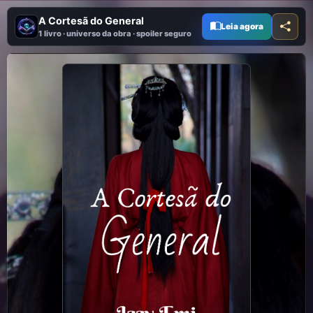
A Cortesã do General
Leia agora
1 livro · universo da obra · spoiler seguro