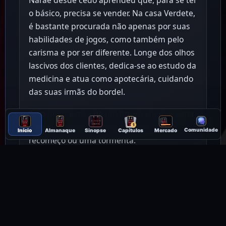
Narae desde cedo aprendeu que, para se ter
o básico, precisa se vender. Na casa Verdete,
é bastante procurada não apenas por suas
habilidades de jogos, como também pelo
carisma e por ser diferente. Longe dos olhos
lascivos dos clientes, dedica-se ao estudo da
medicina e atua como apotecária, cuidando
das suas irmãs do bordel.
Sem perspectiva de um futuro em que seria
amada, algo acontece que pode ser um
1
Comunidade
Início
Almanaque
Sinopse
Capítulos
Mercado
recomeço ou uma tormenta.
Huang Shaoran não sabe como é viver com
tranquilidade, mesmo estando em tempos
de paz; suas mãos carregam sangue de
inúmeras batalhas e guerras que enfrentará
como general. Para se proteger de olhos