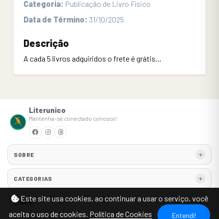
Categoria:
Publicação de Livro Físico
Data de Término:
31/10/2025
Descrição
A cada 5 livros adquiridos o frete é grátis...
Literunico
Mantenha-se conectado conosco!
SOBRE
CATEGORIAS
Este site usa cookies, ao continuar a usar o serviço, você
LINKS
aceita o uso de cookies.
Política de Cookies
Entendi!