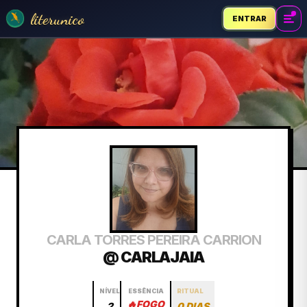
literunico
ENTRAR
CARLA TORRES PEREIRA CARRION
@ CARLAJAIA
NÍVEL
ESSÊNCIA
RITUAL
🔥
FOGO
2
0 DIAS