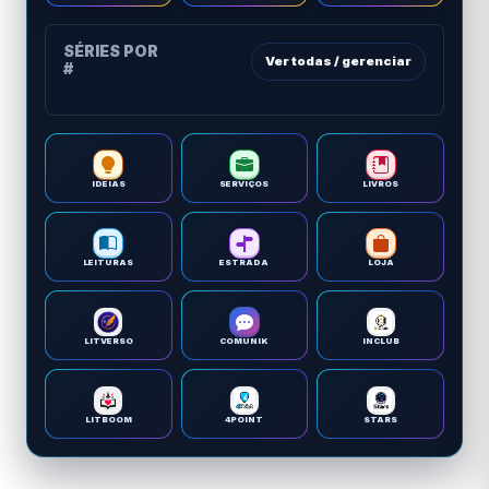
SÉRIES POR
Ver todas / gerenciar
#
IDEIAS
SERVIÇOS
LIVROS
LEITURAS
ESTRADA
LOJA
LITVERSO
COMUNIK
INCLUB
LITBOOM
4POINT
STARS