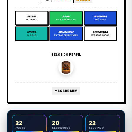
SEGUIR
APOIE
PERGUNTA
LITVERSO
GORJETA AVULSA
ANÔNIMA
MOEDA
MENSAGEM
RESPOSTAS
0,00 LC
ENTRAR PARA ENVIAR
VER RESPOSTAS
SELOS DO PERFIL
▼
SOBRE MIM
22
20
22
POSTS
SEGUIDORES
SEGUINDO