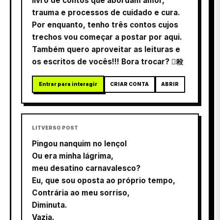
livro de contos que abordam amor,
trauma e processos de cuidado e cura.
Por enquanto, tenho três contos cujos
trechos vou começar a postar por aqui.
Também quero aproveitar as leituras e
os escritos de vocês!!! Bora trocar? 殺
Entrar para interagir
CRIAR CONTA
ABRIR
LITVERSO POST
Pingou nanquim no lençol
Ou era minha lágrima,
meu desatino carnavalesco?
Eu, que sou oposta ao próprio tempo,
Contrária ao meu sorriso,
Diminuta.
Vazia.