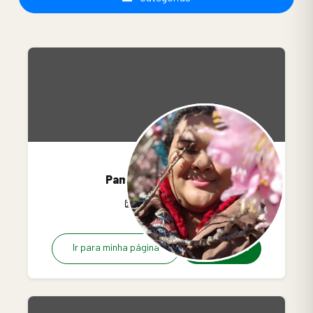
Pammella Marins
4
0
0
Ir para minha página
R$18.00/mês