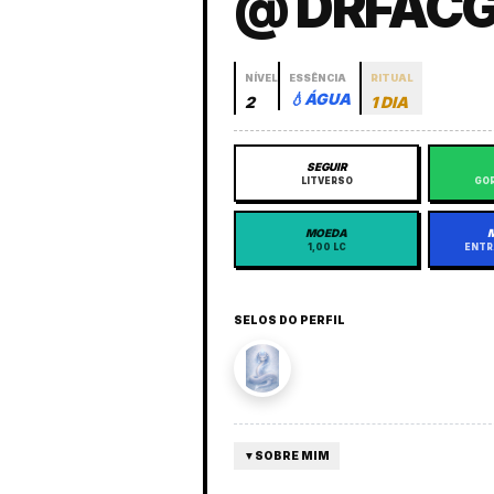
@ DRFAC
NÍVEL
ESSÊNCIA
RITUAL
💧
ÁGUA
2
1 DIA
SEGUIR
LITVERSO
GOR
MOEDA
1,00 LC
ENTR
SELOS DO PERFIL
▼
SOBRE MIM