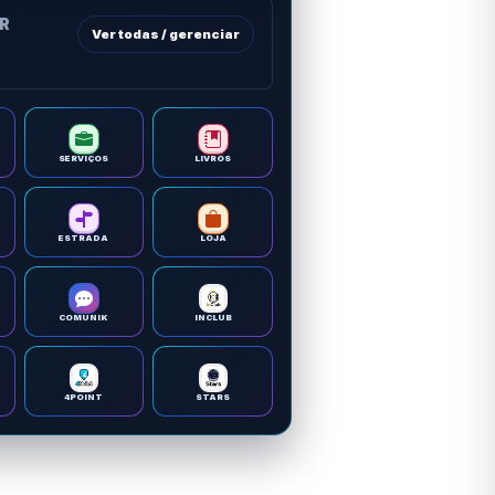
OR
Ver todas / gerenciar
SERVIÇOS
LIVROS
ESTRADA
LOJA
COMUNIK
INCLUB
4POINT
STARS