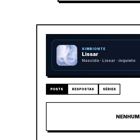
SIMBIONTE
Lissar
Nascido · Lissar · inquieto
POSTS
RESPOSTAS
SÉRIES
NENHUM 