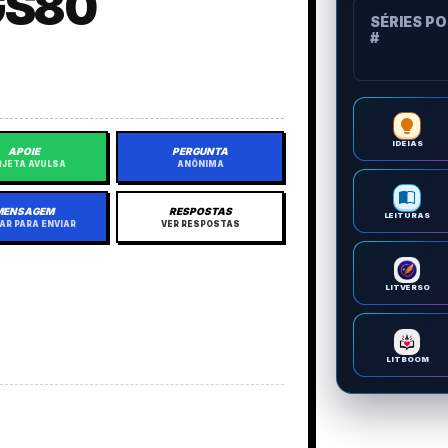
GS80
SÉRIES P
#
IDEIAS
APOIE
PERGUNTA
JETA AVULSA
ANÔNIMA
MENSAGEM
RESPOSTAS
LEITURAS
AR PARA ENVIAR
VER RESPOSTAS
LITVERSO
LITBOOM