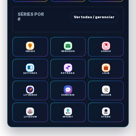
SÉRIES POR
Ver todas / gerenciar
#
IDEIAS
SERVIÇOS
LIVROS
LEITURAS
ESTRADA
LOJA
LITVERSO
COMUNIK
INCLUB
LITBOOM
4POINT
STARS