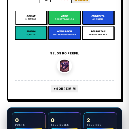
SEGUIR
APOIE
PERGUNTA
LITVERSO
GORJETA AVULSA
ANÔNIMA
MOEDA
MENSAGEM
RESPOSTAS
0,00 LC
ENTRAR PARA ENVIAR
VER RESPOSTAS
SELOS DO PERFIL
▼
SOBRE MIM
0
0
2
POSTS
SEGUIDORES
SEGUINDO