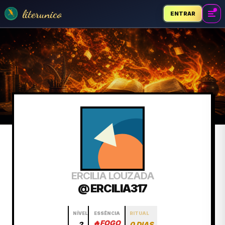
literunico
ENTRAR
ERCILIA LOUZADA
@ ERCILIA317
NÍVEL
ESSÊNCIA
RITUAL
🔥
FOGO
2
0 DIAS