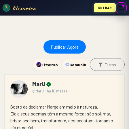
literunico
ENTRAR
Publicar Agora
Litverso
Comunik
Filtros
MarU
@MarU
há 10 meses
Gosto de declamar Marge em meio à natureza.
Ela e seus poemas têm a mesma força: são sol, mar, 
brisa: acolhem, transformam, acrescentam, tornam o 
dia especial.