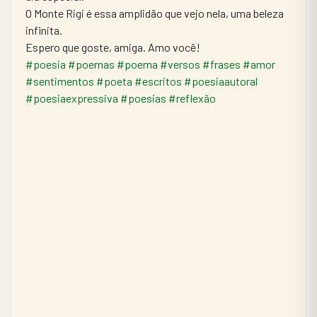
O Monte Rigi é essa amplidão que vejo nela, uma beleza 
infinita.
Espero que goste, amiga. Amo você! 
#poesia
#poemas
#poema
#versos
#frases
#amor
#sentimentos
#poeta
#escritos
#poesiaautoral
#poesiaexpressiva
#poesias
#reflexão