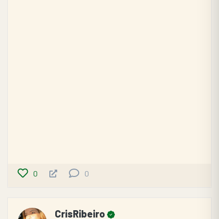
0
0
CrisRibeiro