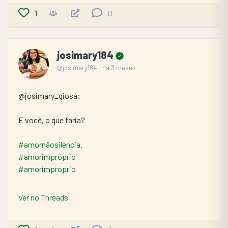
1
0
josimary184
@josimary184
há 3 meses
@josimary_giosa:
E você, o que faria?
#amornãosilencia
.
#amorimpróprio
#amorimproprio
Ver no Threads