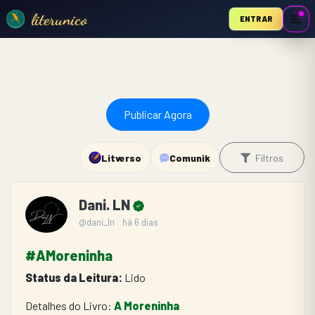
literunico
ENTRAR
Publicar Agora
Litverso
Comunik
Filtros
Dani. LN
@dani_ln
há 6 dias
#AMoreninha
Status da Leitura:
 Lido
Detalhes do Livro: 
A Moreninha