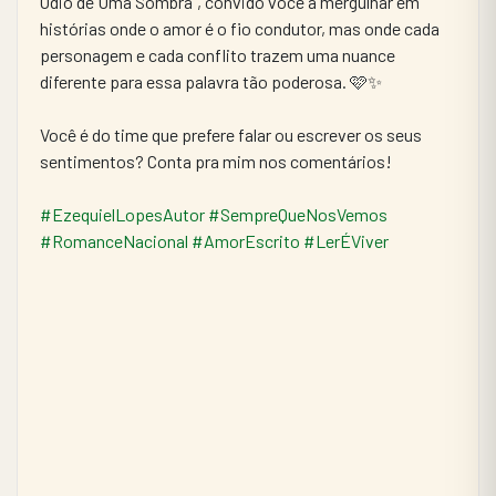
Ódio de Uma Sombra", convido você a mergulhar em 
histórias onde o amor é o fio condutor, mas onde cada 
personagem e cada conflito trazem uma nuance 
diferente para essa palavra tão poderosa. 🩷✨
Você é do time que prefere falar ou escrever os seus 
sentimentos? Conta pra mim nos comentários!
#EzequielLopesAutor
#SempreQueNosVemos
#RomanceNacional
#AmorEscrito
#LerÉViver