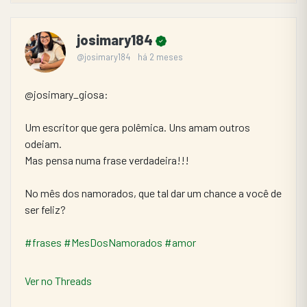
josimary184
@josimary184
há 2 meses
@josimary_giosa:
Um escritor que gera polêmica. Uns amam outros 
odeiam.
Mas pensa numa frase verdadeira!!!
No mês dos namorados, que tal dar um chance a você de 
ser feliz?
#frases
#MesDosNamorados
#amor
Ver no Threads