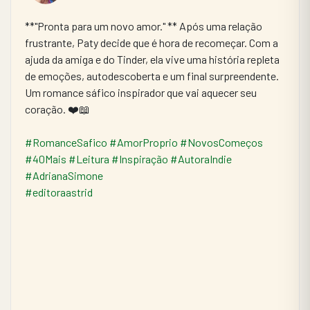
​**"Pronta para um novo amor." ** Após uma relação 
frustrante, Paty decide que é hora de recomeçar. Com a 
ajuda da amiga e do Tinder, ela vive uma história repleta 
de emoções, autodescoberta e um final surpreendente. 
Um romance sáfico inspirador que vai aquecer seu 
coração. ❤️📖
#RomanceSafico
#AmorProprio
#NovosComeços
#40Mais
#Leitura
#Inspiração
#AutoraIndie
#AdrianaSimone
#editoraastrid