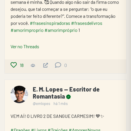
semana é minha. 🥰 Quando algo não sair da firma como 
desejou, que tal começar a se perguntar: "o que eu 
poderia ter feito diferente?". Comece a transformação 
por você. 
#frasesinspiradoras
#frasesdelivros
#amorimproprio
#amorimpróprio
 1
Ver no Threads
18
0
E. M. Lopes — Escritor de
Romantasia
@emlopes
há 1 mês
VEM AÍ! O LIVRO 2 DE SANGUE CARMESIM! 💙✨
#Dragões
#Livros
#Traições
#AmoresNovos