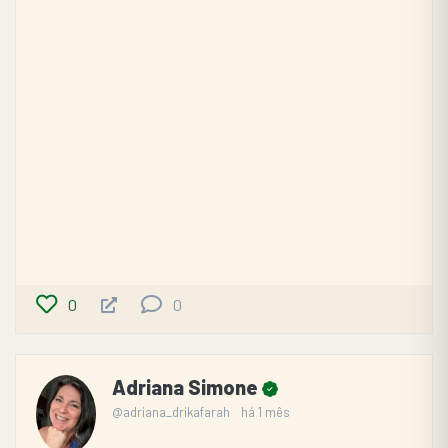
0
0
Adriana Simone
@adriana_drikafarah
há 1 mês