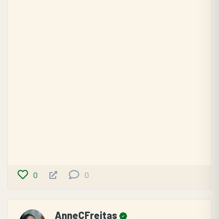
0
0
AnneCFreitas