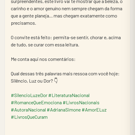
surpreendentes, este livro vai te mostrar que a beleza, o 
carinho e o amor genuíno nem sempre chegam da forma 
que a gente planeja... mas chegam exatamente como 
precisamos.
​O convite está feito: permita-se sentir, chorar e, acima 
de tudo, se curar com essa leitura.
Me conta aqui nos comentários:
​Qual dessas três palavras mais ressoa com você hoje: 
Silêncio, Luz ou Dor? 👇
#SilencioLuzeDor
#LiteraturaNacional
#RomanceQueEmociona
#LivrosNacionais
#AutoraNacional
#AdrianaSimone
#AmorELuz
#LivrosQueCuram