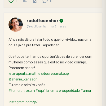
1
0
rodolfosenhor
@rodolfosenhor
há 3 meses
Ainda não dá pra falar tudo o que foi vivido..mas uma 
coisa já dá pra fazer : agradecer.
.
Que todos tenhamos oportunidades de aprender com 
mulheres como essas que estão no vídeo comigo.
Procurem saber! 
@terapeuta_mathie
@bealvesmakeup
@shenia_karlsson
Eu amo e admiro vocês! 
#ternura
#oxum
#equilibrium
#prosperidade
#amor
instagram.com/p/...