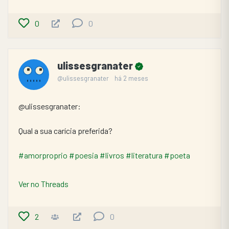
0
0
ulissesgranater
@ulissesgranater
há 2 meses
@ulissesgranater:
Qual a sua carícia preferida?
#amorproprio
#poesia
#livros
#literatura
#poeta
Ver no Threads
2
0