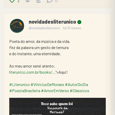
2
0
novidadesliterunico
@novidadesliterunico
há 10 meses
Poeta do amor, da música e da vida.
Fez da palavra um gesto de ternura
e do instante, uma eternidade.
Ao meu amor serei atento: 
literunico.com.br/books/...
">Aqui!
#Literunico
#ViniciusDeMoraes
#AutorDoDia
#PoesiaBrasileira
#AmorEmVerso
#Clássicos