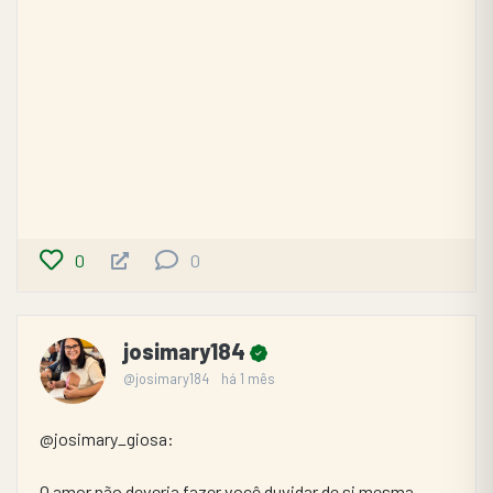
0
0
josimary184
@josimary184
há 1 mês
@josimary_giosa:
O amor não deveria fazer você duvidar de si mesma.