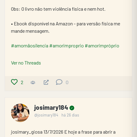
Obs: O livro não tem violência física e nem hot.
• Ebook disponível na Amazon - para versão física me 
mande mensagem.
#amornãosilencia
#amorimproprio
#amorimpróprio
Ver no Threads
2
0
josimary184
@josimary184
há 26 dias
josimary_giosa 13/7/2026 E hoje a frase para abrir a 