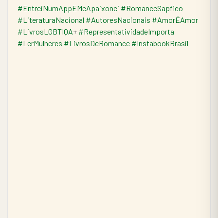
#EntreiNumAppEMeApaixonei
#RomanceSapfico
#LiteraturaNacional
#AutoresNacionais
#AmorÉAmor
#LivrosLGBTIQA
+ 
#RepresentatividadeImporta
#LerMulheres
#LivrosDeRomance
#InstabookBrasil