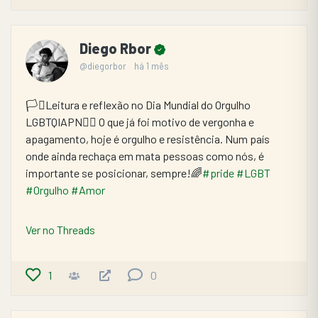
Diego Rbor
@diegorbor
há 1 mês
🏳️‍⚧️Leitura e reflexão no Dia Mundial do Orgulho 
LGBTQIAPN🏳️‍🌈 O que já foi motivo de vergonha e 
apagamento, hoje é orgulho e resistência. Num país 
onde ainda rechaça em mata pessoas como nós, é 
importante se posicionar, sempre!🌈
#pride
#LGBT
#Orgulho
#Amor
Ver no Threads
1
0