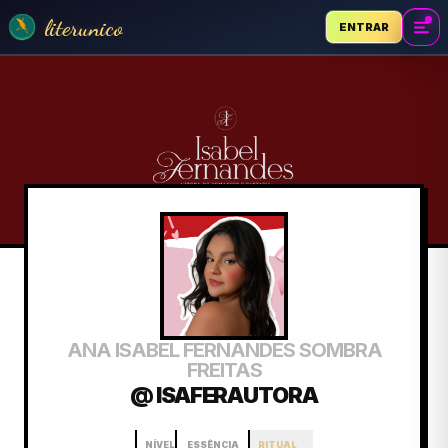
literunico
ENTRAR
ANA ISABEL FERNANDES SOMBRA
FREITAS
@ ISAFERAUTORA
NÍVEL
ESSÊNCIA
RITUAL