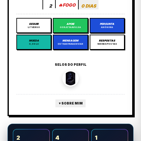
🔥
FOGO
2
0 DIAS
SEGUIR
APOIE
PERGUNTA
LITVERSO
GORJETA AVULSA
ANÔNIMA
MOEDA
MENSAGEM
RESPOSTAS
0,00 LC
ENTRAR PARA ENVIAR
VER RESPOSTAS
SELOS DO PERFIL
▼
SOBRE MIM
2
4
1