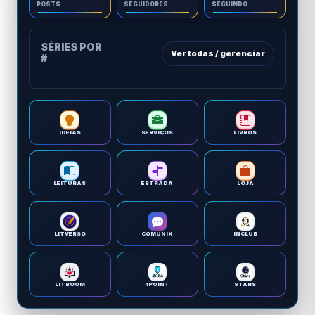
POSTS
SEGUIDORES
SEGUINDO
SÉRIES POR
Ver todas / gerenciar
#
IDEIAS
SERVIÇOS
LIVROS
LEITURAS
ESTRADA
LOJA
LITVERSO
COMUNIK
INCLUB
LITBOOM
4POINT
STARS