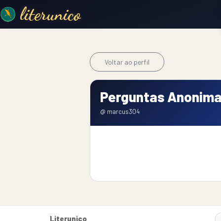
literunico
Voltar ao perfil
Perguntas Anonima
@ marcus304
Literunico