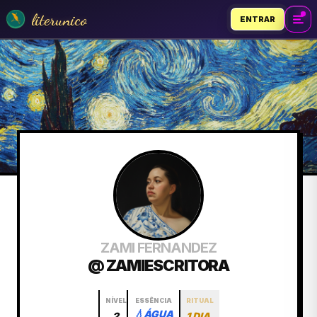
literunico
ENTRAR
ZAMI FERNANDEZ
@ ZAMIESCRITORA
NÍVEL
ESSÊNCIA
RITUAL
💧
ÁGUA
2
1 DIA