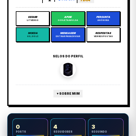
SEGUIR
APOIE
PERGUNTA
LITVERSO
GORJETA AVULSA
ANÔNIMA
MOEDA
MENSAGEM
RESPOSTAS
60,00 LC
ENTRAR PARA ENVIAR
VER RESPOSTAS
SELOS DO PERFIL
▼
SOBRE MIM
0
4
3
POSTS
SEGUIDORES
SEGUINDO