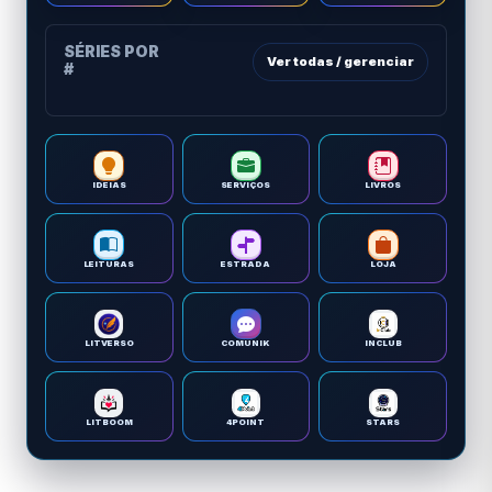
SÉRIES POR
Ver todas / gerenciar
#
IDEIAS
SERVIÇOS
LIVROS
LEITURAS
ESTRADA
LOJA
LITVERSO
COMUNIK
INCLUB
LITBOOM
4POINT
STARS