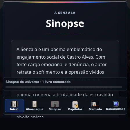
A SENZALA
Sinopse
A Senzala é um poema emblemático do
engajamento social de Castro Alves. Com
forte carga emocional e denúncia, o autor
retrata o sofrimento e a opressão vividos
pelos escravizados no Brasil. Através de
Sinopse do universo · 1 livro conectado
imagens intensas e linguagem combativa, o
poema condena a brutalidade da escravidão
e clama por justiça e liberdade. É uma das
1
peças mais representativas de sua poesia
Comunidade
Início
Almanaque
Sinopse
Capítulos
Mercado
abolicionista.